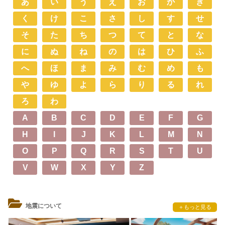
あ
い
う
え
お
か
き
く
け
こ
さ
し
す
せ
そ
た
ち
つ
て
と
な
に
ぬ
ね
の
は
ひ
ふ
へ
ほ
ま
み
む
め
も
や
ゆ
よ
ら
り
る
れ
ろ
わ
A
B
C
D
E
F
G
H
I
J
K
L
M
N
O
P
Q
R
S
T
U
V
W
X
Y
Z
地震について
＋もっと見る