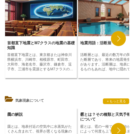
首都直下地震とM7クラスの地震の基礎
地震用語：活断層
知識
首都直下地震とは、東京都または神奈川
活断層
とは、最近の数万年の間に
県横浜市、川崎市、相模原市、町田市、
た断層であり、将来の地震発生の
大和市、海老名市、藤沢市、鎌倉市、逗
があります。活断層は、地表に現
子市、三浦市を震源とするM7クラスの地
るものもあれば、地中に隠れてい
震のことです。首都圏は、日本の政治、
もあります。活断層は、プレート
経済、文化の中心地であり、人口密度も
ニクスによって形成されます。プ
高く、地震発生時の被害が甚大になるこ
テクトニクスとは、地球の表面を
とが懸念されています。
首都直下地震の
レートが移動することで、地震や
発生確率は、30年以内に70％とされてお
動が発生する仕組みのことです。
り、いつ発生してもおかしくない状況に
トが衝突すると、その境界部に断
気象現象について
＋もっと見る
あります。そのため、首都圏では、地震
生します。この断層が活断層です
対策が急がれています。首都直下地震が
層は、地震の規模や発生頻度に影
発生すると、震度7を観測する地域が数多
えます。一般的に、活断層が長い
靄の解説
霰とは？その種類と天気予報
く発生し、建物が倒壊したり、火災が発
マグニチュードの大きな地震が発
について
生したりするなど、甚大な被害が予想さ
可能性が高くなります。また、活
靄とは、地表付近の空気中に水蒸気がた
霰とは、雹の一種で、降水物が上
れています。また、液状化現象や地すべ
活動している間隔が短いほど、地
くさん含まれて、視界が悪くなる現象の
によって何度も上下しながら凍結
りなどの二次災害も発生する可能性が高
頻度が高くなります。活断層は、