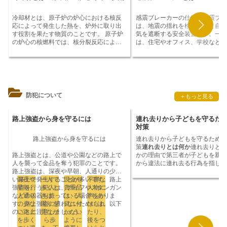
めには、ネットワークの帯域幅を拡大し
証明するためにも使用されます。
たり、トラフィックを分散させたり、ネ
は、保険金の請求や、損害賠償の
冷却材とは、原子炉の炉心における核反
感震ブレーカーの仕組み
感震ブレ
ットワークを冗長化したりするなどの対
行う際に必要となる場合がありま
応によって発生した熱を、炉外に取り出
は、地震の揺れを検知すると自動
策が必要です。また、輻輳が発生した場
災証明書の申請には、申請書、身
す役割を果たす物質のことです。
原子炉
気を遮断する安全装置です。一般
合に備えて、バックアップシステムを構
書、災害による被害の状況を証明
の炉心の核燃料では、核分裂反応により
は、住宅やオフィス、学校などの
築したり、データの復旧計画を作成した
類などの添付書類が必要です。添
膨大な熱が発生します。この熱をそのま
取り付けられています。感震ブレ
りしておくことも重要です。
輻輳は、通
としては、被害を受けた建物の写
まにしておくと、炉心が溶融するなど原
は、地震の揺れを感知するセンサ
信ネットワークの重要な問題であり、輻
壊した家財の写真、被災直後の新
子炉事故を引き起こす危険性がありま
電気の遮断を行うブレーカーで構
輳を防ぐための対策を講じることが重要
のコピーなどがあります。申請書
す。そこで、冷却材を炉心に循環させて
ています。センサーは、建物に取
です。
書類の様式は、市町村役場や区役
熱を吸収し、炉外に取り出します。冷却
られ、地震の揺れを感知すると信
に異なりますので、事前に確認し
材には、水、重水、ガス、金属などが使
レーカーに送信します。ブレーカ
ましょう。
防犯について
＋もっと見る
用されます。原子炉の炉心では、核分裂
信号を受け取ると電気の遮断を行
反応によって中性子とエネルギーが放出
す。感震ブレーカーは、地震の揺
されます。これらのエネルギーは炉心の
る火災や感電を防ぐために設置さ
路上強盗から身を守るには
連れ去りから子どもを守るた
構造物や燃料に吸収され、熱に変換され
ます。
対策
ます。この熱をそのままにしておくと、
路上強盗から身を守るには
連れ去りから子どもを守るための
炉心が溶融するなど原子炉事故を引き起
策
連れ去りとは何か
連れ去りとは
こす危険性があります。そこで、冷却材
路上強盗とは、公道や公園などの路上で
かの理由で第三者が子どもを親や
を炉心に循環させて熱を吸収し、炉外に
人を襲って金品を奪う犯罪のことです。
から違法に連れ去る行為を指しま
取り出します。冷却材は、水、重水、ガ
路上強盗は、深夜や早朝、人通りの少な
れ去りは、子供を連れていくとい
ス、金属などが使用されます。冷却材
い路上で発生することが多いです。
深夜や
一人で
現金や
不審な
路上
行為に加えて、その後の監護、監
は、原子炉の種類によって異なります。
強盗を行う犯人は、ナイフやスタンガン
早朝、
歩くと
貴重品
人物に
益化など、子どもに対する様々な
軽水炉では、水または重水を冷却材とし
などの凶器を持っている場合もありま
人通り
きは、
は、人
声をか
為を伴う可能性があります。連れ
て使用します。沸騰水炉では、冷却材の
す。
の少な
路上強盗に遭わないためには、以下
周りを
目に付
けられ
理由は、親権紛争、金銭目的、人
水を沸騰させて蒸気を発生させ、その蒸
のことに注意しましょう。
い路上
見なが
かない
たり、
買、または単に子どもを傷つけた
気をタービンに送って発電します。加圧
を歩く
ら歩
ように
後をつ
う願望など、さまざまであること
水炉では、冷却材の水を高温高圧で循環