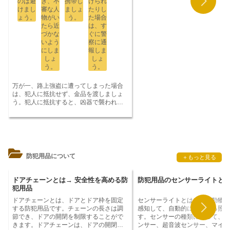
のは避
き、不
携帯し
けられ
することが重要です。連れ去り犯
させ、その熱を蒸気発生器で水蒸気に伝
けまし
審な人
ましょ
たりし
どもを誘拐したり、脅迫したり、
えて発電します。ガス炉では、ヘリウム
ょう。
物がい
う。
た場合
よっては強引に連れ去ったりしま
ガスを冷却材として使用します。
たら近
は、す
れ去りは、子どもの安全と幸福に
づかな
ぐに警
重大な脅威です。それだけでなく
いよう
察に通
離された家族にも壊滅的な影響を
にしま
報しま
可能性があります。子どもが連れ
しょ
しょ
そうになったり、連れ去られたり
う。
う。
合は、すぐに警察に通報すること
です。子どもを連れ去りから守る
に、保護者や家族が行うべきこと
万が一、路上強盗に遭ってしまった場合
つかあります。子どもには、知ら
は、
犯人に抵抗せず、金品を渡しましょ
に近づかない、お菓子やプレゼン
う。
犯人に抵抗すると、凶器で襲われる
け取らない、一人で遊ばないなど
可能性があります。
金品を渡したら、す
上の基本ルールを教えることが大
ぐに警察に通報しましょう。
す。また、子どもが学校や放課後
参加しているときは、常に大人の
にあることを確認することが重要
防犯用品について
＋もっと見る
ドアチェーンとは→ 安全性を高める防
防犯用品のセンサーライトと
犯用品
ドアチェーンとは、ドアとドア枠を固定
センサーライトとは、
人や動物の
する防犯用品です。
チェーンの長さは調
感知して、自動的に点灯する照明
節でき、ドアの開閉を制限することがで
す。センサーの種類によって、赤
きます。ドアチェーンは、ドアの開閉を
ンサー、超音波センサー、マイク