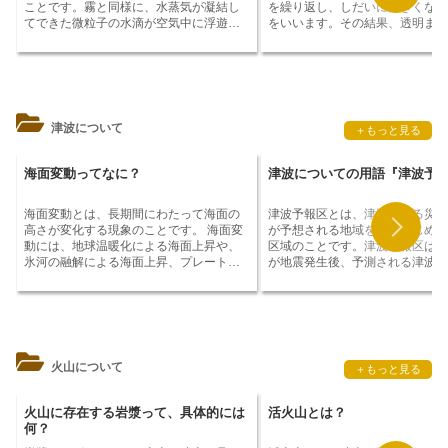
ことです。
霧と同様に、水蒸気が凝結し
を繰り返し、しだいに大きくなっ
く、被害はさらに拡大する可能性があり
被害を軽減するためにも重要な役
てできた微粒子の水滴が空気中に浮遊す
をいいます。
その結果、透明また
ます。首都直下地震への対策として、耐
たします。活断層が地表に現れて
ることで発生します。
しかし、霧よりも
明の氷の粒が形成され、直径が5～
震性の高い建物を作る、家具や家電を固
合、その周辺に建物を建てないよ
粒子が小さく、視界を遮る程度が弱いの
メートル、重量が1グラム未満に
定する、非常食や飲料水を備蓄してお
ることができます。また、活断層
が特徴です。
靄は、主に早朝や夕方に発
もあります。霰は、積乱雲の中ま
く、避難場所を確認しておくなど、さま
に隠れている場合でも、調査によ
生することが多いです。これは、気温が
の近くで発生することが多く、雷
ざまなことが挙げられます。また、地震
の位置を特定し、その周辺に建物
低下して水蒸気が凝結しやすくなるため
を伴うことが多いです。霰は、世
発生時に冷静に行動するための訓練も重
ないようにすることができます。
です。また、湿度の高い地域や、水蒸気
多くの地域で見られますが、特に
要です。
津波について
＋もっと見る
が発生しやすい場所でも、靄が発生しや
亜熱帯地域で多く見られます。日
すくなります。靄は、視界を遮るため、
も、夏の間によく見られ、特に7
交通事故や航空機事故の原因となること
に多く発生します。また、霰は山
海面変動ってなに？
津波についての用語『津波予
があります。また、靄によって大気中の
地帯でより多く見られる傾向があ
光が散乱するため、視界がぼやけて見え
す。霰は、地表に落ちると跳ね返
海面変動とは、長期間にわたって海面の
津波予報区とは、津波による災害
たり、物体の色や形が変化して見えたり
が多く、当たると痛みを伴うこと
高さが変化する現象のことです。
海面変
が予想される地域をあらかじめ指
することもあります。
ます。また、霰は作物や家屋に被
動には、地球温暖化による海面上昇や、
区域のことです。
津波予報区は、
えることもあります。
氷河の融解による海面上昇、プレートテ
が地震発生後、予測される津波の
クトニクスによる海面上昇など、様々な
到達時間を基に発表します。津波
原因があります。海面上昇は、沿岸地域
は、地域ごとに異なるため、津波
の浸水や、生態系の変化などの様々な問
に指定されている地域に住んでい
題を引き起こしています。また、海面上
は、津波が発生する可能性がある
昇は、地球温暖化によってさらに加速す
認識しておきましょう。津波予報
る可能性があります。海面上昇の問題に
定されている地域に住んでいる場
火山について
＋もっと見る
対処するためには、地球温暖化の抑制
津波発生時には、気象庁からの津
や、沿岸地域の浸水対策など、様々な対
や注意報に注意し、津波が予想さ
策が必要です。海面上昇は、地球規模の
合は、直ちに避難する必要があり
火山に存在する岩漿って、具体的には
活火山とは？
問題であり、国際的な協力が必要です。
津波避難の際には、高台や頑丈な
何？
ど津波から安全な場所に避難しま