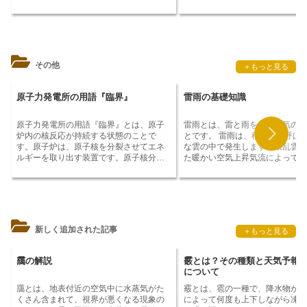
制限することができるため、ドアをこじ
ンサーなどがあります。赤外線セ
開けたり、蹴破ったりするのを防ぐのに
は、人体が発する熱を感知して点
役立ちます。また、ドアチェーンは、ド
タイプです。超音波センサーは、
アの開閉を制限することで、ドアの隙間
を発信して、その反射波を感知し
から侵入しようとするのを防ぐのにも役
するタイプです。マイクロ波セン
立ちます。ドアチェーンは、ドアの開閉
は、マイクロ波を発信して、その
その他
＋もっと見る
を制限することができるため、特に一人
を感知して点灯するタイプです。
暮らしの方や、防犯対策を強化したい方
ーライトは、防犯対策として用い
に最適な防犯用品です。
ことが多いですが、夜間の作業や
原子力発電所の用語『臨界』
雷雨の基礎知識
でのレクリエーションなど、様々
で活躍しています。
原子力発電所の用語『臨界』とは
、原子
雷雨とは、雷と雨を伴う大気の状
炉内の核反応が持続する状態のことで
とです。
雷雨は、積乱雲と呼ば
す。原子炉は、原子核を分裂させてエネ
な雲の中で発生します。積乱雲は
ルギーを取り出す装置です。原子核分裂
た暖かい空気上昇気流によって形
は、中性子を原子核に衝突させると、原
れ、その上昇気流が上昇すると、
子核が2つ以上の小さな原子核に分裂する
で氷の粒子が形成されます。これ
反応です。この時、大きなエネルギーが
の粒子は、衝突や摩擦によって電
発生します。原子炉内で持続的に原子核
び、
雷雨の発生
につながります。
分裂が起こるためには、中性子の数が一
は、通常、夏に発生することが多
定以上である必要があります。中性子の
帯地方や亜熱帯地方で多く発生し
新しく追加された記事
＋もっと見る
数が一定以上である状態を「臨界」とい
また、山岳地帯でも雷雨が発生し
います。臨界に達すると、原子炉は自動
く、夏になると、山の天気は変わ
的に原子核分裂を続け、エネルギーを発
くなり、雷雨が発生しやすくなり
靄の解説
霰とは？その種類と天気予報
生させ続けます。原子炉内の中性子の数
雷雨は、短時間で大量の雨を降ら
について
を制御することで、原子炉の出力を制御
め、洪水や土砂崩れなどの災害を
靄とは、地表付近の空気中に水蒸気がた
霰とは、雹の一種で、降水物が上
することができます。原子炉の出力を上
こす可能性があります。そのため
くさん含まれて、視界が悪くなる現象の
によって何度も上下しながら凍結
げるためには、原子炉内に中性子を増や
の際には、安全な場所に避難する