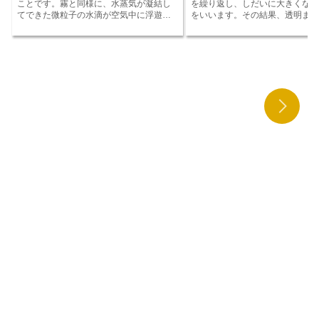
ことです。
霧と同様に、水蒸気が凝結し
を繰り返し、しだいに大きくなっ
し、原子炉の出力を下げるためには、原
大切です。
てできた微粒子の水滴が空気中に浮遊す
をいいます。
その結果、透明また
子炉内の中性子を減らします。原子炉の
ることで発生します。
しかし、霧よりも
明の氷の粒が形成され、直径が5～
臨界は、原子力発電所の安全運転に不可
粒子が小さく、視界を遮る程度が弱いの
メートル、重量が1グラム未満に
欠な条件です。臨界に達しなければ、原
が特徴です。
靄は、主に早朝や夕方に発
もあります。霰は、積乱雲の中ま
子炉は原子核分裂を起こさず、エネルギ
生することが多いです。これは、気温が
の近くで発生することが多く、雷
ーを発生させません。また、臨界を超え
低下して水蒸気が凝結しやすくなるため
を伴うことが多いです。霰は、世
ると、原子炉は原子核分裂を制御できな
です。また、湿度の高い地域や、水蒸気
多くの地域で見られますが、特に
くなり、原子炉が暴走する可能性があり
が発生しやすい場所でも、靄が発生しや
亜熱帯地域で多く見られます。日
ます。
すくなります。靄は、視界を遮るため、
も、夏の間によく見られ、特に7
交通事故や航空機事故の原因となること
に多く発生します。また、霰は山
があります。また、靄によって大気中の
地帯でより多く見られる傾向があ
光が散乱するため、視界がぼやけて見え
す。霰は、地表に落ちると跳ね返
たり、物体の色や形が変化して見えたり
が多く、当たると痛みを伴うこと
することもあります。
ます。また、霰は作物や家屋に被
えることもあります。