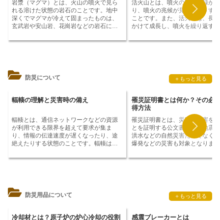
岩漿（マグマ）とは
、火山の噴火で見ら
活火山とは
、噴火の観測記録があ
う。また、津波が発生した後は、
れる溶けた状態の岩石のことです。
地中
り、噴火の兆候が見られたりする
くの間は津波の引き波に注意が必
深くでマグマが冷えて固まったもの
は、
ことです。また、
活火山
は、長い
す。
玄武岩や安山岩、花崗岩などの岩石にな
かけて成長し、噴火を繰り返すこ
ります。
マグマは、地球内部で発生する
も変化していきます。活火山の噴
熱によって岩石が溶けてできる
と考えら
主にマグマが地表に噴出し、溶岩
れています。マグマの温度は約1,000℃か
灰を噴出する「マグマ噴火」と、
ら1,200℃で、色は赤熱した金属のような
や火山ガスが爆発的に噴出する「
明るい赤色をしています。マグマは非常
噴火」の2種類に分けられます。
に粘性が高く、ゆっくりとしか流れず、
火は、マグマが地表に噴出し、溶
防災について
＋もっと見る
地表に噴き出すまでの時間は数日から数
山灰を噴出する噴火です。これに
週間かかります。マグマが地表に噴き出
て、水蒸気噴火は、水蒸気や火山
すと、溶岩流や火山灰、火山弾などの噴
爆発的に噴出する噴火です。水蒸
輻輳の理解と災害時の備え
罹災証明書とは何か？その必
火物が発生します。マグマの組成は、地
は、マグマ噴火よりも小規模な噴
得方法
表の岩石の組成と異なることが多く、マ
が、それでも大きな被害をもたら
輻輳とは、通信ネットワークなどの資源
罹災証明書とは
、災害の被害を受
グマが地表に噴き出すと、新しい岩石が
があります。活火山は、地球上に
が利用できる限界を超えて要求が集ま
とを証明する公文書です。地震、
形成されます。マグマが冷えて固まる
1500個あり、そのうち日本には約
り、情報の伝達速度が遅くなったり、途
洪水などの自然災害だけでなく、
と、玄武岩や安山岩、花崗岩などの岩石
あります。活火山の分布は、プレ
絶えたりする状態のことです。輻輳は、
爆発などの災害も対象となります
になります。
界に集中しており、特に太平洋プ
ネットワークの帯域幅が不足している場
証明書は、災害が発生してから一
とユーラシアプレートの境界には
合や、ネットワークに過剰なトラフィッ
内に市町村役場や区役所などに申
の活火山が分布しています。
クが流入した場合などに発生します。輻
取得することができます。罹災証
輳が発生すると、データの転送速度が遅
は、災害復旧や復興支援を受ける
くなったり、データが失われたり、ネッ
必要なものです。例えば、罹災証
トワークが完全に停止したりする可能性
提出することで、災害救助法に基
防災用品について
＋もっと見る
があります。輻輳は、企業や個人の生産
舞金や、災害融資制度による低利
性を低下させ、経済活動に大きな影響を
を受けることができます。また、
与える可能性があります。輻輳を防ぐた
明書は、災害による損壊や被害の
冷却材とは？原子炉の炉心冷却の役割
感震ブレーカーとは