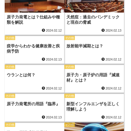
原子力発電とは？仕組みや種
天然痘：過去のパンデミック
類を解説
と現在の脅威
2024.02.12
2024.02.13
その他
その他
疫学からわかる健康改善と疾
放射能半減期とは？
病予防
2024.02.13
2024.02.12
その他
その他
ウランとは何？
原子力・原子炉の用語『減速
材』とは？
2024.02.12
2024.02.12
その他
その他
原子力発電所の用語『臨界』
新型インフルエンザを正しく
理解しよう
2024.02.13
2024.02.12
その他
その他