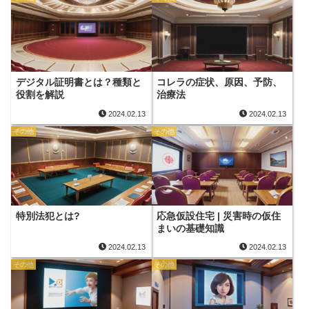
デジタル証明書とは？種類と
コレラの症状、原因、予防、
役割を解説
治療法
2024.02.13
2024.02.13
その他
その他
特別法犯とは?
応急仮設住宅 | 災害時の仮住
まいの基礎知識
2024.02.13
2024.02.13
その他
その他