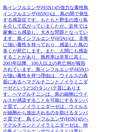
鳥インフルエンザ(H5N1)の強力な毒性
鳥
インフルエンザ(H5N1)は、鳥の間で発生
する感染症です。もともと野生の渡り鳥
を介して広がっていましたが、近年では
家禽にも感染し、大きな問題となってい
ます。鳥インフルエンザ(H5N1)は、非常
に強い毒性を持っており、感染した鳥の
多くが死亡します。また、人間にも感染
することがあり、致死率は非常に高く、
2003年以降、100人以上の死亡例が報告
されています。鳥インフルエンザ(H5N1)
が強い毒性を持つ理由は、ウイルスの表
面にあるヘマグルチニンとノイラミニダ
ーゼという2つのタンパク質にありま
す。ヘマグルチニンは、鳥の細胞にウイ
ルスが感染することを可能にするタンパ
ク質で、ノイラミニダーゼは、ウイルス
が細胞から放出されるのを助けるタンパ
ク質です。鳥インフルエンザ(H5N1)のヘ
マグルチニンとノイラミニダーゼは、他
の鳥インフルエンザウイルスとは異な