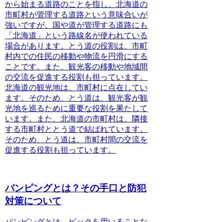
から始まる道路のことを指し、北海道の
市町村が管理する道路という意味合いが
強いですが、国や道が管理する道路にも
「北海道」という路線名が使われている
場合があります。とう道の役割は、市町
村内での住民の移動や物流を円滑にする
ことです。また、観光客の移動や地域間
の交流を促進する役割も担っています。
北海道の観光地は、市町村に点在してい
ます。そのため、とう道は、観光客が観
光地を巡るために重要な役割を果たして
います。また、北海道の市町村は、隣接
する市町村ととう道で結ばれています。
そのため、とう道は、市町村間の交流を
促進する役割も担っています。
バンピングとは？その手口と防犯
対策について
バンピングとは、ピックを用いることな