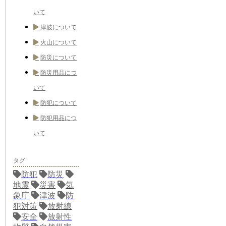
いて
津波について
火山について
防災について
防災用品につ
いて
防犯について
防犯用品につ
いて
タグ
防犯
防災
地震
災害
気
象庁
津波
防
犯対策
放射線
安全
放射性