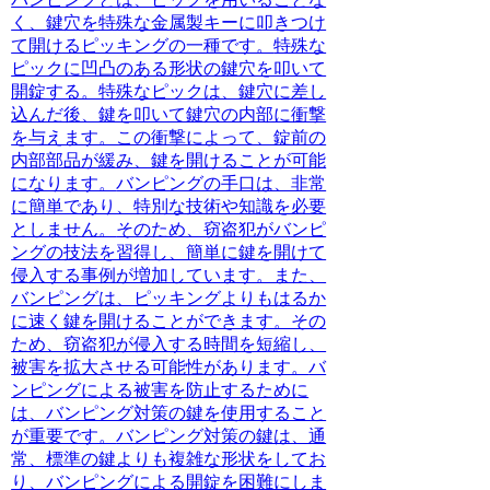
く、鍵穴を特殊な金属製キーに叩きつけ
て開けるピッキングの一種です。
特殊な
ピックに凹凸のある形状の鍵穴を叩いて
開錠する。特殊なピックは、鍵穴に差し
込んだ後、鍵を叩いて鍵穴の内部に衝撃
を与えます。この衝撃によって、錠前の
内部部品が緩み、鍵を開けることが可能
になります。
バンピングの手口は、非常
に簡単であり、特別な技術や知識を必要
としません。
そのため、窃盗犯がバンピ
ングの技法を習得し、簡単に鍵を開けて
侵入する事例が増加しています。また、
バンピングは、ピッキングよりもはるか
に速く鍵を開けることができます。その
ため、窃盗犯が侵入する時間を短縮し、
被害を拡大させる可能性があります。
バ
ンピングによる被害を防止するために
は、バンピング対策の鍵を使用すること
が重要です。
バンピング対策の鍵は、通
常、標準の鍵よりも複雑な形状をしてお
り、バンピングによる開錠を困難にしま