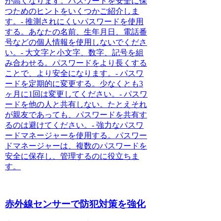
が高くなります。
パスワードを安全に保
つためのヒントをいくつかご紹介しま
す。
-
推測されにくいパスワードを使用
する。
あなたの名前、生年月日、電話番
号などの個人情報を使用しないでくださ
い。-
大文字と小文字、数字、記号を組
み合わせる。
パスワードをより長くする
ことで、より安全になります。-
パスワ
ードを定期的に変更する。
少なくとも3
ヶ月に1回は変更してください。-
パスワ
ードを他の人と共有しない。
たとえそれ
が親友であっても、パスワードを共有す
るのは避けてください。-
強力なパスワ
ードマネージャーを使用する。
パスワー
ドマネージャーは、複数のパスワードを
安全に保存し、管理するのに役立ちま
す。
赤外線センサーで防犯対策を強化