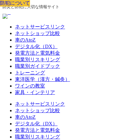
防犯について
防犯について
防犯について
防犯について
防犯について
防犯について
防犯について
防災と防犯に大切な情報サイト
ネットサービスリンク
ネットショップ比較
車のAtoZ
デジタル化（DX）
発電方法と電気料金
職業別リスキリング
職業別ガイドブック
トレーニング
東洋医学（漢方・鍼灸）
ワインの教室
家具・インテリア
ネットサービスリンク
ネットショップ比較
車のAtoZ
デジタル化（DX）
発電方法と電気料金
職業別リスキリング