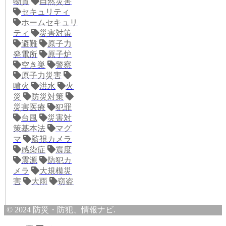
物質
自然災害
セキュリティ
ホームセキュリ
ティ
災害対策
避難
原子力
発電所
原子炉
空き巣
警察
原子力災害
噴火
洪水
火
災
防災対策
災害医療
犯罪
台風
災害対
策基本法
マグ
マ
監視カメラ
感染症
震度
震源
防犯カ
メラ
大規模災
害
大雨
窃盗
© 2024 防災・防犯、情報ナビ.