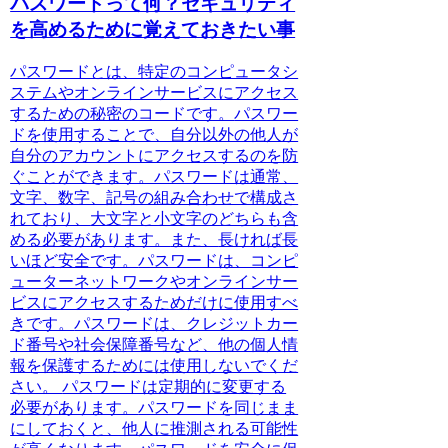
パスワードって何？セキュリティ
を高めるために覚えておきたい事
パスワードとは、特定のコンピュータシ
ステムやオンラインサービスにアクセス
するための秘密のコードです。
パスワー
ドを使用することで、自分以外の他人が
自分のアカウントにアクセスするのを防
ぐことができます。パスワードは通常、
文字、数字、記号の組み合わせで構成さ
れており、
大文字と小文字のどちらも含
める必要があります。
また、
長ければ長
いほど安全です。
パスワードは、コンピ
ューターネットワークやオンラインサー
ビスにアクセスするためだけに使用すべ
きです。
パスワードは、クレジットカー
ド番号や社会保障番号など、他の個人情
報を保護するためには使用しないでくだ
さい。
パスワードは定期的に変更する
必要があります。
パスワードを同じまま
にしておくと、他人に推測される可能性