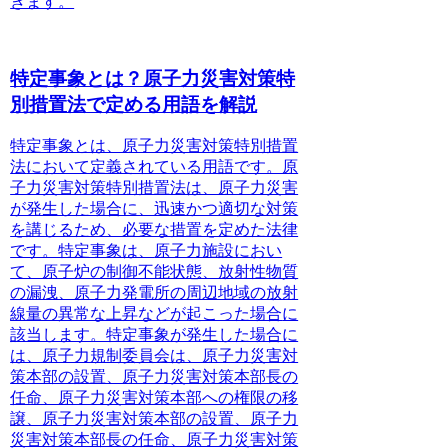
きます。
特定事象とは？原子力災害対策特
別措置法で定める用語を解説
特定事象とは、原子力災害対策特別措置
法
において定義されている用語です。原
子力災害対策特別措置法は、原子力災害
が発生した場合に、迅速かつ適切な対策
を講じるため、必要な措置を定めた法律
です。特定事象は、
原子力施設におい
て、原子炉の制御不能状態、放射性物質
の漏洩、原子力発電所の周辺地域の放射
線量の異常な上昇などが起こった場合
に
該当します。特定事象が発生した場合に
は、原子力規制委員会は、原子力災害対
策本部の設置、原子力災害対策本部長の
任命、原子力災害対策本部への権限の移
譲、原子力災害対策本部の設置、原子力
災害対策本部長の任命、原子力災害対策