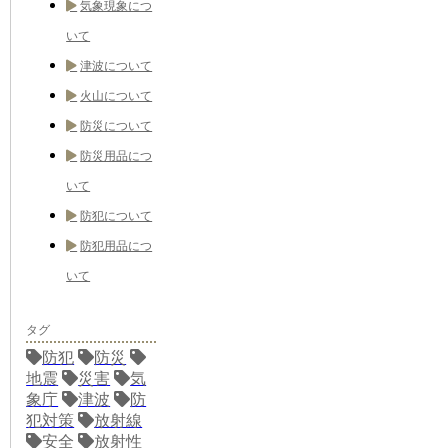
気象現象につ
いて
津波について
火山について
防災について
防災用品につ
いて
防犯について
防犯用品につ
いて
タグ
防犯
防災
地震
災害
気
象庁
津波
防
犯対策
放射線
安全
放射性