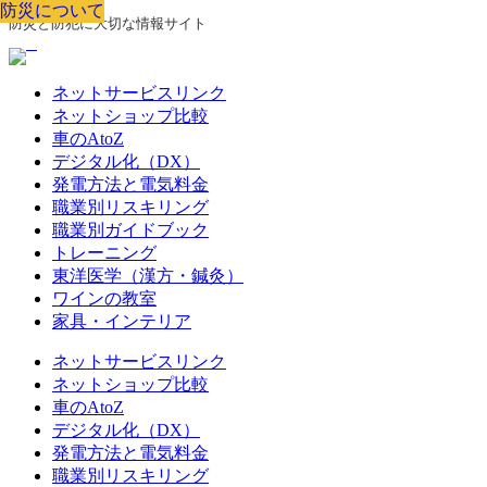
防災について
防災について
防災について
防災について
防災について
防災について
防災について
防災と防犯に大切な情報サイト
ネットサービスリンク
ネットショップ比較
車のAtoZ
デジタル化（DX）
発電方法と電気料金
職業別リスキリング
職業別ガイドブック
トレーニング
東洋医学（漢方・鍼灸）
ワインの教室
家具・インテリア
ネットサービスリンク
ネットショップ比較
車のAtoZ
デジタル化（DX）
発電方法と電気料金
職業別リスキリング