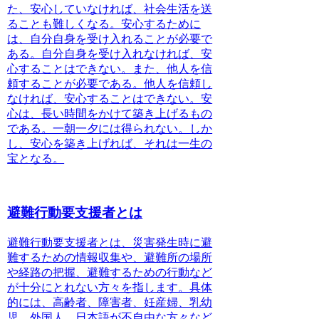
た、安心していなければ、社会生活を送
ることも難しくなる。安心するために
は、
自分自身を受け入れることが必要
で
ある。自分自身を受け入れなければ、安
心することはできない。また、
他人を信
頼することが必要
である。他人を信頼し
なければ、安心することはできない。安
心は、
長い時間をかけて築き上げるもの
である。一朝一夕には得られない。しか
し、安心を築き上げれば、それは一生の
宝となる。
避難行動要支援者とは
避難行動要支援者とは、災害発生時に
避
難するための情報収集や、避難所の場所
や経路の把握、避難するための行動など
が十分にとれない
方々を指します。具体
的には、高齢者、障害者、妊産婦、乳幼
児、外国人、日本語が不自由な方々など