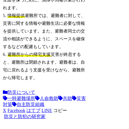
生面を保つために、清掃や消毒作業が行わ
れます。
5.
情報提供
避難所では、避難者に対して、
災害に関する情報や避難生活に必要な情報
を提供しています。また、避難者同士の交
流や相談ができるように、スペースを確保
するなどの配慮もしています。
6.
避難所からの帰宅支援
災害が終息する
と、避難所は閉鎖されます。避難者は、自
宅に戻れるよう支援を受けながら、避難所
から帰宅します。
防災について
一時避難場所
人命救助
共助
災害
対策
自主防災組織
X
Facebook
はてブ
LINE
コピー
防災と防犯の研究家