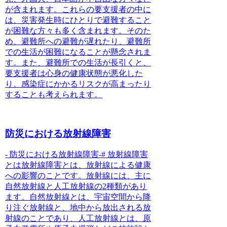
が含まれます。これらの要支援者の中に
は、災害発生時に
ひとりで避難すること
が困難な方々も多く含まれます
。そのた
め、避難所への避難が遅れたり、避難所
での生活が困難になることが懸念されま
す。また、避難所での生活が長引くと、
要支援者は
心身の健康状態が悪化した
り、感染症にかかるリスクが高まったり
する
ことも考えられます。
防災における放射線障害
- 防災における放射線障害-# 放射線障害
とは放射線障害とは、
放射線による健康
への影響のこと
です。放射線には、主に
自然放射線と人工放射線の2種類があり
ます。自然放射線とは、宇宙空間から降
り注ぐ放射線と、地中から放出される放
射線のことであり、人工放射線とは、原