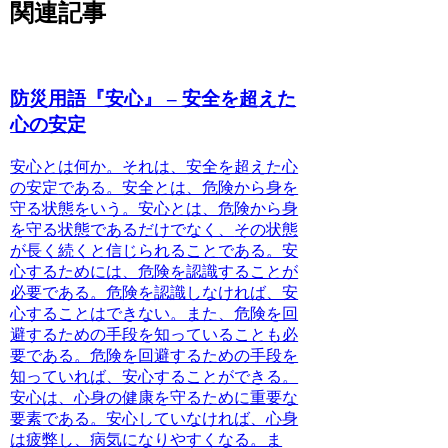
関連記事
防災用語『安心』 – 安全を超えた
心の安定
安心とは何か。それは、
安全を超えた心
の安定
である。安全とは、危険から身を
守る状態をいう。安心とは、危険から身
を守る状態であるだけでなく、
その状態
が長く続くと信じられること
である。安
心するためには、
危険を認識することが
必要
である。危険を認識しなければ、安
心することはできない。また、
危険を回
避するための手段を知っていることも必
要
である。危険を回避するための手段を
知っていれば、安心することができる。
安心は、
心身の健康を守るために重要な
要素
である。安心していなければ、心身
は疲弊し、病気になりやすくなる。ま