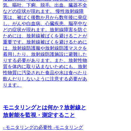
気、嘔吐、下痢、脱毛、出血、臓器不全
などの症状が現れます。
慢性放射線障
害は、被ばく後数か月から数年後に発症
し、がんや白血病、心臓疾患、脳卒中な
どの症状が現れます。
放射線障害を防ぐ
ためには、放射線被ばくを避けることが
重要です。放射線被ばくを避けるために
は、放射線防護服や放射線防護マスクを
着用したり、放射線防護施設に避難した
りする必要があります。また、放射性物
質を体内に取り込まないためにも、放射
性物質に汚染された食品や水は食べたり
飲んだりしないように注意する必要があ
ります。
モニタリングとは何か？放射線と
放射能を監視・測定すること
-
モニタリングの必要性
-モニタリング