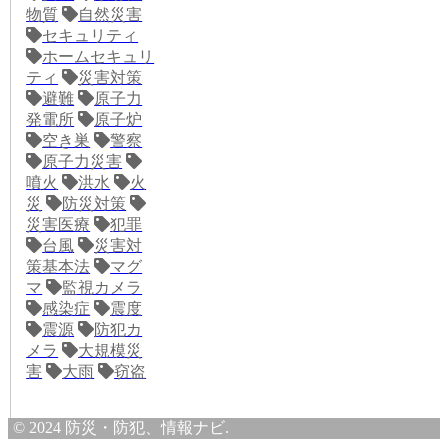
物質
自然災害
セキュリティ
ホームセキュリ
ティ
災害対策
避難
原子力
発電所
原子炉
空き巣
警察
原子力災害
噴火
洪水
火
災
防災対策
災害医療
犯罪
台風
災害対
策基本法
マグ
マ
監視カメラ
感染症
震度
震源
防犯カ
メラ
大規模災
害
大雨
窃盗
© 2024 防災・防犯、情報ナビ.