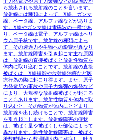
子力発電所や原子力爆弾などの核施設か
ら放出される放射線のことを言います。
放射線には種類によって、X線、ガンマ
線、ベータ線、アルファ線などがありま
す。X線やガンマ線は電磁波の一種であ
り、ベータ線は電子、アルファ線はヘリ
ウム原子核です。放射線の種類によっ
て、その透過力や生物への影響が異なり
ます。放射線障害を引き起こす主な原因
は、放射線の直接被ばくと放射性物質を
体内に取り込むことです。放射線の直接
被ばくは、X線撮影や放射線治療など医
療行為の際に起こり得ます。また、原子
力発電所の事故や原子力爆弾の爆発など
により、大規模な放射線被ばくが起こる
こともあります。放射性物質を体内に取
り込むと、その物質が体内にとどまり、
放射線を出し続けることで、放射線障害
を引き起こします。放射線障害の症状
は、被ばく量や被ばくした部位によって
異なります。
急性放射線障害は、被ばく
後数時間から数週間以内に発症し、吐き