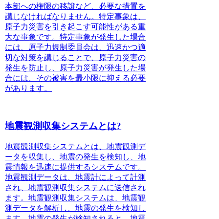
本部への権限の移譲など、必要な措置を
講じなければなりません。特定事象は、
原子力災害を引き起こす可能性がある重
大な事象です。特定事象が発生した場合
には、原子力規制委員会は、迅速かつ適
切な対策を講じることで、原子力災害の
発生を防止し、原子力災害が発生した場
合には、その被害を最小限に抑える必要
があります。
地震観測収集システムとは?
地震観測収集システムとは
、地震観測デ
ータを収集し、地震の発生を検知し、地
震情報を迅速に提供するシステムです。
地震観測データは、地震計によって計測
され、地震観測収集システムに送信され
ます。地震観測収集システムは、地震観
測データを解析し、地震の発生を検知し
ます。地震の発生が検知されると、地震