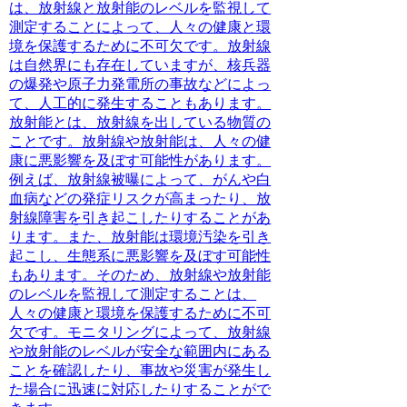
は、放射線と放射能のレベルを監視して
測定することによって、人々の健康と環
境を保護するために不可欠です。放射線
は自然界にも存在していますが、核兵器
の爆発や原子力発電所の事故などによっ
て、人工的に発生することもあります。
放射能とは、放射線を出している物質の
ことです。放射線や放射能は、人々の健
康に悪影響を及ぼす可能性があります。
例えば、放射線被曝によって、がんや白
血病などの発症リスクが高まったり、放
射線障害を引き起こしたりすることがあ
ります。また、放射能は環境汚染を引き
起こし、生態系に悪影響を及ぼす可能性
もあります。そのため、放射線や放射能
のレベルを監視して測定することは、
人々の健康と環境を保護するために不可
欠です。モニタリングによって、放射線
や放射能のレベルが安全な範囲内にある
ことを確認したり、事故や災害が発生し
た場合に迅速に対応したりすることがで