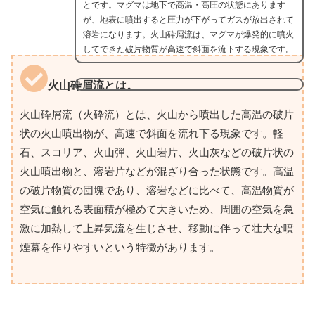
とです。マグマは地下で高温・高圧の状態にあります
が、地表に噴出すると圧力が下がってガスが放出されて
溶岩になります。火山砕屑流は、マグマが爆発的に噴火
してできた破片物質が高速で斜面を流下する現象です。
火山砕屑流とは。
火山砕屑流（火砕流）とは、火山から噴出した高温の破片
状の火山噴出物が、高速で斜面を流れ下る現象です。軽
石、スコリア、火山弾、火山岩片、火山灰などの破片状の
火山噴出物と、溶岩片などが混ざり合った状態です。高温
の破片物質の団塊であり、溶岩などに比べて、高温物質が
空気に触れる表面積が極めて大きいため、周囲の空気を急
激に加熱して上昇気流を生じさせ、移動に伴って壮大な噴
煙幕を作りやすいという特徴があります。