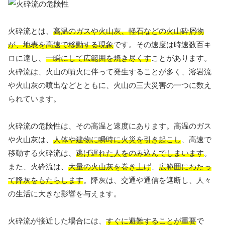
火砕流とは、
高温のガスや火山灰、軽石などの火山砕屑物
が、地表を高速で移動する現象
です。その速度は時速数百キ
ロに達し、
一瞬にして広範囲を焼き尽くす
ことがあります。
火砕流は、火山の噴火に伴って発生することが多く、溶岩流
や火山灰の噴出などとともに、火山の三大災害の一つに数え
られています。
火砕流の危険性は、その高温と速度にあります。高温のガス
や火山灰は、
人体や建物に瞬時に火災を引き起こし
、高速で
移動する火砕流は、
逃げ遅れた人をのみ込んでしまいます
。
また、火砕流は、
大量の火山灰を巻き上げ
、
広範囲にわたっ
て降灰をもたらします
。降灰は、交通や通信を遮断し、人々
の生活に大きな影響を与えます。
火砕流が接近した場合には、
すぐに避難することが重要
で