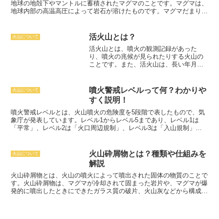
デラがあります。カルデラは、その規模
地球の地殻下やマントルに蓄積されたマグマのことです。
マグマは、
は土石流よりもはるかに破壊的な可能性
や形によって、様々な特徴を持っていま
地球内部の高温高圧によって岩石が溶けたものです。マグマだまり
を秘めています。
す。
カルデラの中には、水に満たされて
は、地球の地殻の厚さやマントルの温度によって異なりますが、一般
湖になっているものもあり、カルデラ湖
的に深さ数十キロから数百キロの地下に存在しています。マグマだま
と呼ばれています。
カルデラは、その景
りは、地球のマグマ活動と密接に関連しています。マグマだまりが上
活火山とは？
火山について
観の美しさから、観光地として人気のあ
昇すると、火山噴火が起こります。また、マグマだまりが地表に達す
活火山とは
、噴火の観測記録があった
る場所もあります。
ると、火成岩が形成されます。
マグマだまりは、地球の熱エネルギー
り、噴火の兆候が見られたりする火山の
を放出する役割も果たしています。
マグマが上昇する際に、熱を放出
ことです。また、
活火山
は、長い年月を
することによって、地球の温度を一定に保っています。また、マグマ
かけて成長し、噴火を繰り返すことで形
だまりは、地球の物質循環にも関わっています。マグマが上昇する際
も変化していきます。活火山の噴火は、
に、岩石を溶かしてマントルに運ぶことによって、地球の物質循環を
主にマグマが地表に噴出し、溶岩や火山
促進しています。
噴火警戒レベルって何？わかりや
火山について
灰を噴出する「マグマ噴火」と、水蒸気
すく説明！
や火山ガスが爆発的に噴出する「水蒸気
噴火」の2種類に分けられます。マグマ噴
噴火警戒レベルとは
、火山噴火の危険度を5段階で表したもので、気
火は、マグマが地表に噴出し、溶岩や火
象庁が発表しています。レベル1からレベル5まであり、レベル1は
山灰を噴出する噴火です。これに対し
「平常」、レベル2は「火口周辺規制」、レベル3は「入山規制」、
て、水蒸気噴火は、水蒸気や火山ガスが
レベル4は「避難準備」、レベル5は「避難」となっています。噴火
爆発的に噴出する噴火です。水蒸気噴火
警戒レベルは、火山の活動状況や、地震や地殻変動などの観測データ
は、マグマ噴火よりも小規模な噴火です
に基づいて決定されます。レベルが上がるにつれて、火山の噴火の危
火山砕屑物とは？種類や仕組みを
火山について
が、それでも大きな被害をもたらすこと
険度が高まり、警戒や避難の必要性が高くなります。
解説
があります。活火山は、地球上には約
1500個あり、そのうち日本には約110個
火山砕屑物とは
、火山の噴火によって噴出された固体の物質のことで
あります。活火山の分布は、プレート境
す。火山砕屑物は、マグマが冷却されて固まった岩片や、マグマが爆
界に集中しており、特に太平洋プレート
発的に噴出したときにできたガラス質の破片、火山灰などから構成さ
とユーラシアプレートの境界には、多く
れています。火山砕屑物の大きさは、数センチメートルから数メート
の活火山が分布しています。
ルまでさまざまです。火山砕屑物は、火山の噴火の種類によって異な
ります。マグマが穏やかに噴出した場合、火山砕屑物は比較的大き