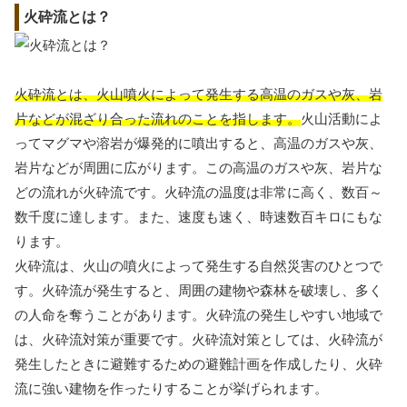
火砕流とは？
火砕流とは、火山噴火によって発生する高温のガスや灰、岩
片などが混ざり合った流れのことを指します。
火山活動によ
ってマグマや溶岩が爆発的に噴出すると、高温のガスや灰、
岩片などが周囲に広がります。この高温のガスや灰、岩片な
どの流れが火砕流です。火砕流の温度は非常に高く、数百～
数千度に達します。また、速度も速く、時速数百キロにもな
ります。
火砕流は、火山の噴火によって発生する自然災害のひとつで
す。火砕流が発生すると、周囲の建物や森林を破壊し、多く
の人命を奪うことがあります。火砕流の発生しやすい地域で
は、火砕流対策が重要です。火砕流対策としては、火砕流が
発生したときに避難するための避難計画を作成したり、火砕
流に強い建物を作ったりすることが挙げられます。