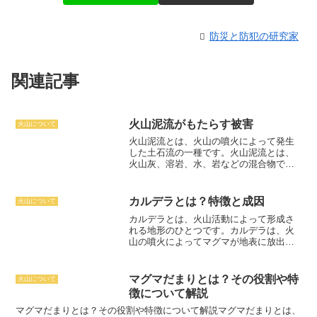
防災と防犯の研究家
関連記事
火山泥流がもたらす被害
火山について
火山泥流とは、火山の噴火によって発生
した土石流の一種です。
火山泥流とは、
火山灰、溶岩、水、岩などの混合物で構
成されているため、土石流よりも粘性が
高く、早く流れます。
そのため、火山泥
流は土石流よりもはるかに破壊的な可能
カルデラとは？特徴と成因
火山について
性を秘めています。
火山泥流は、火山の
カルデラとは、火山活動によって形成さ
噴火によって発生した土石流の一種で
れる地形のひとつです。
カルデラは、火
す。火山灰、溶岩、水、岩などの混合物
山の噴火によってマグマが地表に放出さ
で構成されているため、土石流よりも粘
れ、火山の山頂部が陥没することによっ
性が高く、早く流れます。
このため、火
て形成されます。
カルデラは、一般的
山泥流は土石流よりもはるかに破壊的な
に、直径数キロメートルから数十キロメ
可能性を秘めています。
火山泥流は、火
マグマだまりとは？その役割や特
火山について
ートル、深さは数百メートルから数千メ
山灰、溶岩、水、岩などの混合物で構成
徴について解説
ートルに達します。カルデラは、世界各
されているため、土石流よりも粘性が高
地に分布しており、日本にも多くのカル
マグマだまりとは？その役割や特徴について解説
マグマだまりとは、
く、早く流れます。
そのため、火山泥流