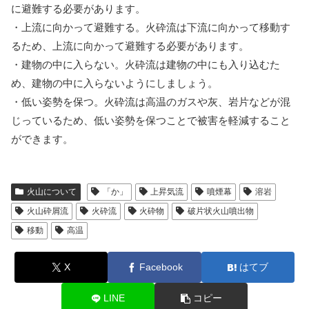
に避難する必要があります。
・上流に向かって避難する。火砕流は下流に向かって移動す
るため、上流に向かって避難する必要があります。
・建物の中に入らない。火砕流は建物の中にも入り込むた
め、建物の中に入らないようにしましょう。
・低い姿勢を保つ。火砕流は高温のガスや灰、岩片などが混
じっているため、低い姿勢を保つことで被害を軽減すること
ができます。
火山について
「か」
上昇気流
噴煙幕
溶岩
火山砕屑流
火砕流
火砕物
破片状火山噴出物
移動
高温
X
Facebook
はてブ
LINE
コピー