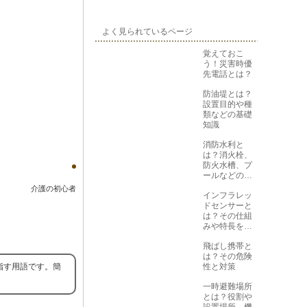
よく見られているページ
覚えておこ
う！災害時優
先電話とは？
防油堤とは？
設置目的や種
類などの基礎
知識
消防水利と
は？消火栓、
防火水槽、プ
ールなどの役
割と位置を解
介護の初心者
インフラレッ
説
ドセンサーと
は？その仕組
みや特長を知
ろう
飛ばし携帯と
は？その危険
指す用語です。簡
性と対策
一時避難場所
とは？役割や