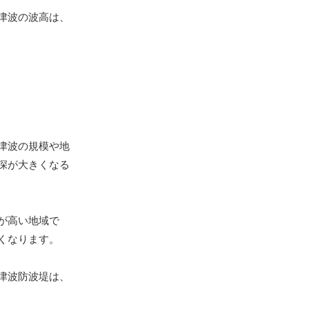
津波の波高は、
津波の規模や地
深が大きくなる
が高い地域で
くなります。
津波防波堤は、