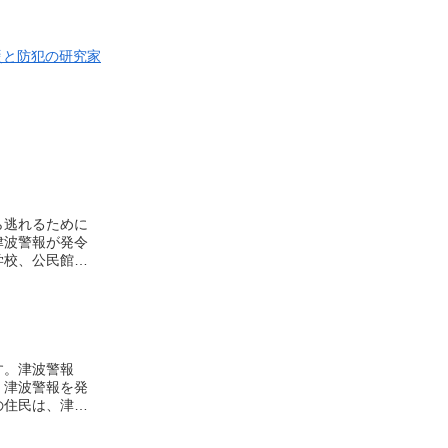
災と防犯の研究家
ら逃れるために
津波警報が発令
学校、公民館、
される地域にあ
には、津波警報
す。また、津波
布、食料などが
波警報が発令さ
す。津波警報
、津波警報を発
の住民は、津波
要な警報です。