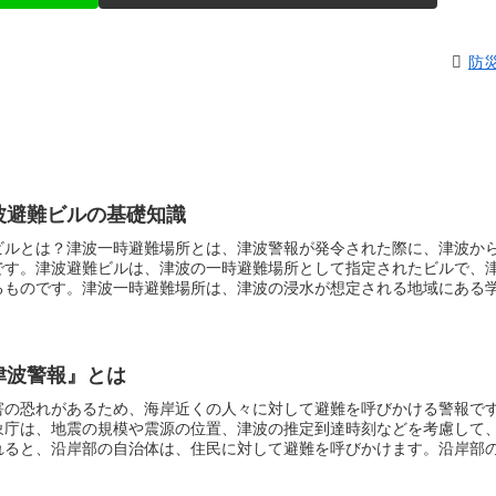
防
波避難ビルの基礎知識
ビルとは？
津波一時避難場所とは、津波警報が発令された際に、津波か
です。津波避難ビルは、津波の一時避難場所として指定されたビルで、
るものです。津波一時避難場所は、津波の浸水が想定される地域にある
業の建物などが指定されています。津波避難ビルは、津波の浸水が想定
避難場所が設置されているものです。津波一時避難場所・津波避難ビル
めの情報が掲示されており、避難経路や避難場所などが明示されていま
には、津波から身を守るための備品が備え付けられており、救急箱や毛
津波警報』とは
避難場所・津波避難ビルは、津波から逃れるために重要な施設です。津
最寄りの津波一時避難場所・津波避難ビルに避難しましょう。
害の恐れがあるため、海岸近くの人々に対して避難を呼びかける警報
で
象庁は、地震の規模や震源の位置、津波の推定到達時刻などを考慮して
れると、沿岸部の自治体は、住民に対して避難を呼びかけます。沿岸部
避難してください。津波警報は、津波による被害から命を守るための重