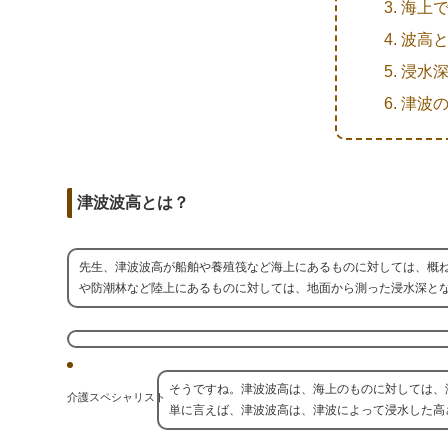
r
m
海上
b
d
a
波高
o
i
i
浸水
o
t
l
津波
k
津波波高とは？
先生、津波波高が船舶や養殖筏など海上にあるものに対しては、概
や防潮林など陸上にあるものに対しては、地面から測った浸水深と
そうですね。津波波高は、海上のものに対しては、
介護スペシャリスト
単に言えば、津波波高は、津波によって浸水した高