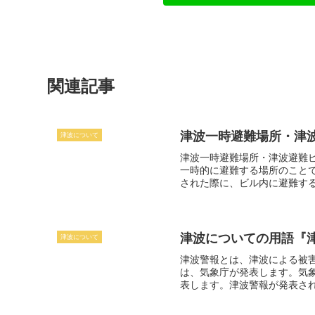
関連記事
津波一時避難場所・津
津波について
津波一時避難場所・津波避難
一時的に避難する場所のこと
された際に、ビル内に避難す
図書館などの公共施設や、企
るビルで、ビル内に津波一時
が発令された際に避難するた
一時避難場所・津波避難ビル
津波についての用語『
津波について
用意されています。津波一時
れた際には、冷静に行動し、
津波警報とは、
津波による被
は、気象庁が発表します。気
表します。津波警報が発表さ
警報が発表されたら、直ちに