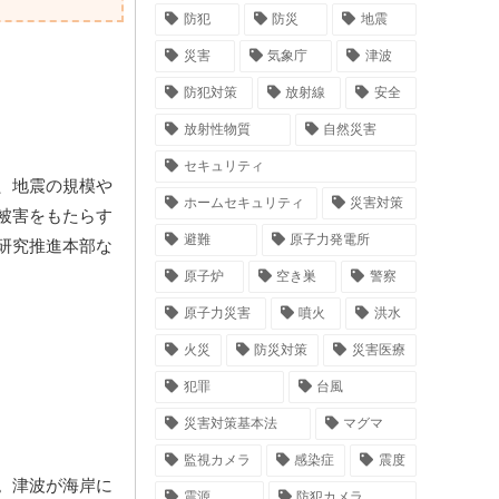
防犯
防災
地震
災害
気象庁
津波
防犯対策
放射線
安全
放射性物質
自然災害
セキュリティ
、地震の規模や
ホームセキュリティ
災害対策
被害をもたらす
避難
原子力発電所
研究推進本部な
原子炉
空き巣
警察
原子力災害
噴火
洪水
火災
防災対策
災害医療
犯罪
台風
災害対策基本法
マグマ
監視カメラ
感染症
震度
。津波が海岸に
震源
防犯カメラ