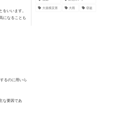
大規模災害
大雨
窃盗
とをいいます。
高になることも
するのに用いら
主な要因であ