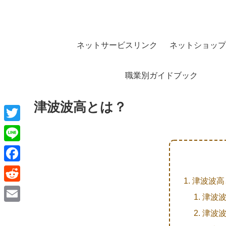
ネットサービスリンク
ネットショップ
職業別ガイドブック
津波波高とは？
T
w
L
i
i
F
t
津波波高
n
a
R
t
津波
e
c
e
e
E
津波
e
d