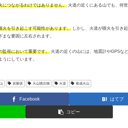
火につながるわけではありません。
火道の近くにある山でも、何世
噴火を引き起こす可能性があります。
しかし、火道が噴火を引き起
ざまな要因に左右されます。
の監視において重要です。
火道の近くの山には、地震計やGPSな
ようにしています。
山
岩脈状
火山噴出物
火道
複成火山
Facebook
はてブ
コピー