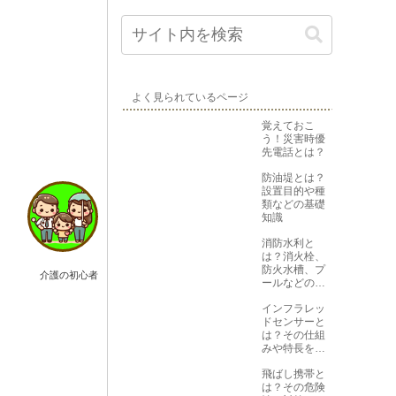
よく見られているページ
覚えておこ
う！災害時優
先電話とは？
防油堤とは？
設置目的や種
類などの基礎
知識
消防水利と
は？消火栓、
防火水槽、プ
介護の初心者
ールなどの役
割と位置を解
インフラレッ
説
ドセンサーと
は？その仕組
みや特長を知
ろう
飛ばし携帯と
は？その危険