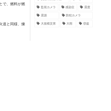
とで、燃料が燃
監視カメラ
感染症
震度
震源
防犯カメラ
大規模災害
大雨
窃盗
火道と同様、煉