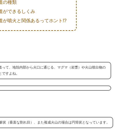
道の種類
道ができるしくみ
道が噴火と関係あるってホント!?
道って、地殻内部から火口に通じる、マグマ（岩漿）や火山噴出物の
とですよね。
脈状（垂直な割れ目）、また複成火山の場合は円筒状となっています。