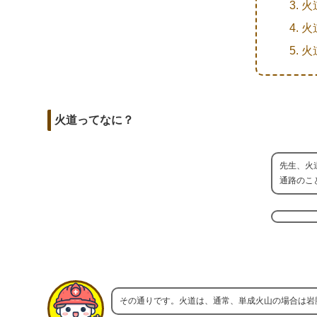
r
m
火
b
d
a
火
o
i
i
火
o
t
l
k
火道ってなに？
先生、火
通路のこ
その通りです。火道は、通常、単成火山の場合は岩