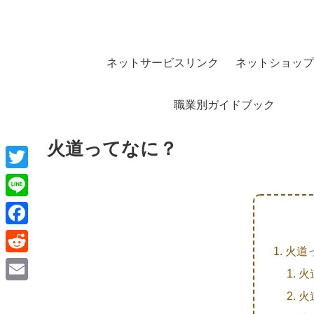
ネットサービスリンク
ネットショップ
職業別ガイドブック
火道ってなに？
T
w
L
i
i
F
t
火道
n
a
R
t
火
e
c
e
e
E
火
e
d