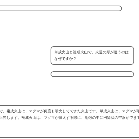
単成火山と複成火山で、火道の形が違うのは
なぜですか？
で、複成火山は、マグマが何度も噴火してできた火山です。単成火山は、マグマが
上昇します。複成火山は、マグマが噴火する際に、地殻の中に円筒状の空洞ができ