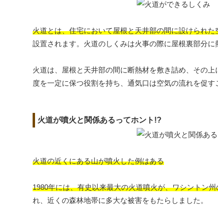
火道とは、住宅において屋根と天井部の間に設けられた
設置されます。火道のしくみは火事の際に屋根裏部分に
火道は、屋根と天井部の間に断熱材を敷き詰め、その上
度を一定に保つ役割を持ち、通気口は空気の流れを促す
火道が噴火と関係あるってホント!?
火道の近くにある山が噴火した例はある
1980年には、有史以来最大の火道噴火が、ワシントン
れ、近くの森林地帯に多大な被害をもたらしました。