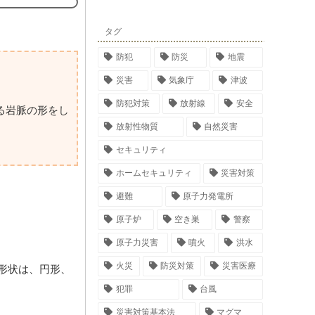
タグ
防犯
防災
地震
災害
気象庁
津波
防犯対策
放射線
安全
る岩脈の形をし
放射性物質
自然災害
セキュリティ
ホームセキュリティ
災害対策
避難
原子力発電所
原子炉
空き巣
警察
原子力災害
噴火
洪水
火災
防災対策
災害医療
形状は、円形、
犯罪
台風
災害対策基本法
マグマ