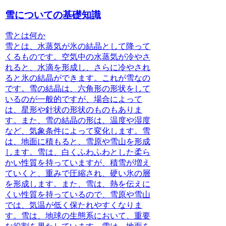
雪についての基礎知識
雪とは何か
雪とは、水蒸気が氷の結晶として降って
くるものです。空気中の水蒸気が冷やさ
れると、水滴を形成し、さらに冷やされ
ると氷の結晶ができます。これが雪なの
です。雪の結晶は、六角形の形状をして
いるのが一般的ですが、場合によって
は、星形や針状の形状のものもありま
す。また、雪の結晶の形は、温度や湿度
など、気象条件によって変化します。雪
は、地面に積もると、雪原や雪山を形成
します。雪は、白くふわふわとした柔ら
かい性質を持っていますが、積雪が増え
ていくと、重みで圧縮され、硬い氷の層
を形成します。また、雪は、熱を伝えに
くい性質を持っているので、雪原や雪山
では、気温が低く保たれやすくなりま
す。雪は、地球の生態系において、重要