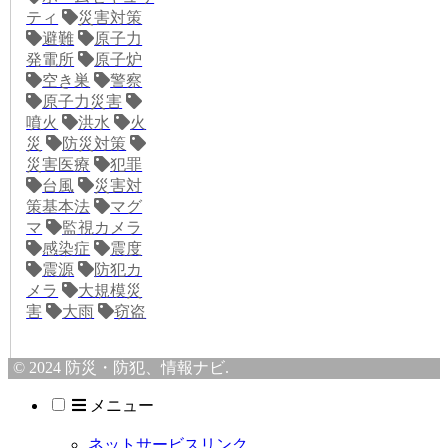
ティ
災害対策
避難
原子力
発電所
原子炉
空き巣
警察
原子力災害
噴火
洪水
火
災
防災対策
災害医療
犯罪
台風
災害対
策基本法
マグ
マ
監視カメラ
感染症
震度
震源
防犯カ
メラ
大規模災
害
大雨
窃盗
© 2024 防災・防犯、情報ナビ.
メニュー
ネットサービスリンク