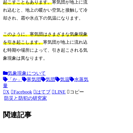
起こすこともあります。
寒気団が地上に流
れ込むと、地上の暖かい空気と接触して冷
却され、霜や氷点下の気温になります。
このように、寒気団はさまざまな気象現象
を引き起こします。
寒気団が地上に流れ込
む時期や場所によって、引き起こされる気
象現象は異なります。
気象現象について
「か」
寒気団
気団
気温
水蒸気
量
X
Facebook
はてブ
LINE
コピー
防災と防犯の研究家
関連記事