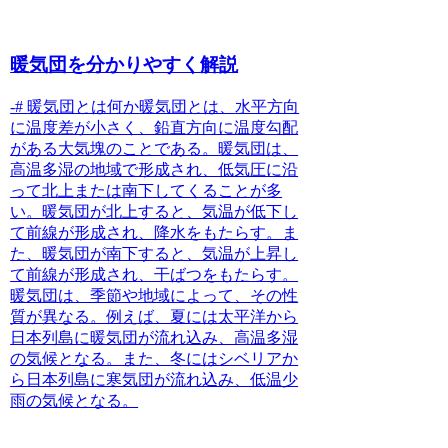
暖気団を分かりやすく解説
-#
暖気団とは何か
暖気団とは、
水平方向
に温度差が小さく、鉛直方向に温度勾配
がある大気塊
のことである。暖気団は、
高温多湿の地域で形成され、低気圧に沿
って北上または南下してくることが多
い。暖気団が北上すると、気温が低下し
て前線が形成され、降水をもたらす。ま
た、暖気団が南下すると、気温が上昇し
て前線が形成され、干ばつをもたらす。
暖気団は、季節や地域によって、その性
質が異なる。例えば、夏には太平洋から
日本列島に暖気団が流れ込み、高温多湿
の気候となる。また、冬にはシベリアか
ら日本列島に寒気団が流れ込み、低温少
雨の気候となる。