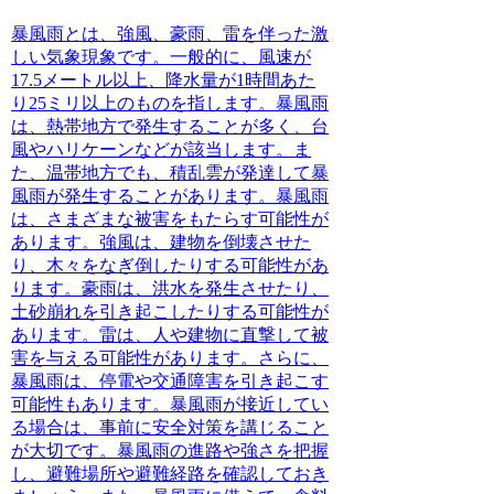
暴風雨とは、強風、豪雨、雷を伴った激
しい気象現象
です。一般的に、風速が
17.5メートル以上、降水量が1時間あた
り25ミリ以上のものを指します。暴風雨
は、熱帯地方で発生することが多く、台
風やハリケーンなどが該当します。ま
た、温帯地方でも、積乱雲が発達して暴
風雨が発生することがあります。暴風雨
は、さまざまな被害をもたらす可能性が
あります。強風は、建物を倒壊させた
り、木々をなぎ倒したりする可能性があ
ります。豪雨は、洪水を発生させたり、
土砂崩れを引き起こしたりする可能性が
あります。雷は、人や建物に直撃して被
害を与える可能性があります。さらに、
暴風雨は、停電や交通障害を引き起こす
可能性もあります。暴風雨が接近してい
る場合は、事前に安全対策を講じること
が大切です。暴風雨の進路や強さを把握
し、避難場所や避難経路を確認しておき