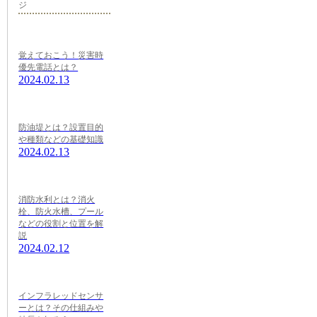
ジ
覚えておこう！災害時
優先電話とは？
2024.02.13
防油堤とは？設置目的
や種類などの基礎知識
2024.02.13
消防水利とは？消火
栓、防火水槽、プール
などの役割と位置を解
説
2024.02.12
インフラレッドセンサ
ーとは？その仕組みや