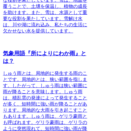
な役割を果たしています。雪は、地面を
覆うことで、土壌を保温し、植物の成長
を助けます。また、雪は、水源として重
要な役割を果たしています。雪解け水
は、川や湖に流れ込み、私たちの生活に
欠かせない水を提供しています。
気象用語『所によりにわか雨』と
は？
しゅう雨
とは、局地的に発生する雨のこ
とです。局地的とは、狭い範囲を指しま
す。したがって、しゅう雨は狭い範囲に
雨が降ることを意味します。しゅう雨
は、積乱雲の発達によって発生すること
が多く、短時間に強い雨が降ることがあ
ります。局地的な大雨を引き起こすこと
もあります。しゅう雨は、ゲリラ豪雨と
も呼ばれます。ゲリラ豪雨は、ゲリラの
ように突然現れて、短時間に強い雨が降