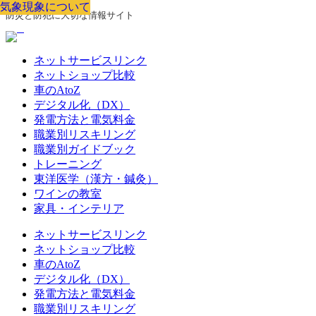
気象現象について
気象現象について
気象現象について
気象現象について
気象現象について
気象現象について
気象現象について
防災と防犯に大切な情報サイト
ネットサービスリンク
ネットショップ比較
車のAtoZ
デジタル化（DX）
発電方法と電気料金
職業別リスキリング
職業別ガイドブック
トレーニング
東洋医学（漢方・鍼灸）
ワインの教室
家具・インテリア
ネットサービスリンク
ネットショップ比較
車のAtoZ
デジタル化（DX）
発電方法と電気料金
職業別リスキリング