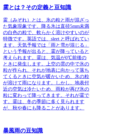
霙とは？その定義と豆知識
霙（みぞれ）とは、
氷の粒と雨が混ざっ
た気象現象
です。降る氷は直径5mm未満
の白色の粒で、
軟らかく溶けやすい
のが
特徴です。英語では、sleet と呼ばれてい
ます。天気予報では「雨と雪が混じる」
という予報が出ると、霙が降っていると
考えられます。霙は、
気温が0℃前後の
ときに発生
します。上空の雲の中で氷の
粒が作られ、それが地表に向かって落ち
てくるときに空気が暖かいため、氷の粒
が溶けて雨になります。しかし、地表付
近の空気は冷たいため、雨粒が再び氷の
粒に変わって降ってきます。それが霙で
す。霙は、冬の季節に多く見られます
が、秋や春にも降ることがあります。
暴風雨の豆知識