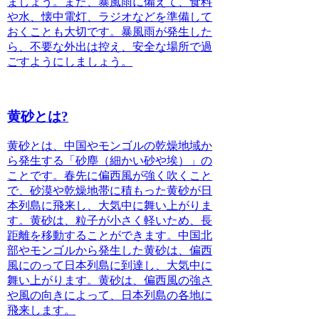
ましょう。また、暴風雨に備えて、食料
や水、懐中電灯、ラジオなどを準備して
おくことも大切です。暴風雨が発生した
ら、不要な外出は控え、安全な場所で過
ごすようにしましょう。
黄砂とは?
黄砂とは、中国やモンゴルの乾燥地域か
ら発生する「砂塵（細かい砂や埃）」の
ことです。春先に偏西風が強く吹くこと
で、
砂漠や乾燥地帯に積もった黄砂が日
本列島に飛来
し、大気中に舞い上がりま
す。黄砂は、
粒子が小さく軽い
ため、長
距離を移動することができます。中国北
部やモンゴルから発生した黄砂は、偏西
風にのって日本列島に到達し、大気中に
舞い上がります。黄砂は、偏西風の強さ
や風の向きによって、日本列島の各地に
飛来します。