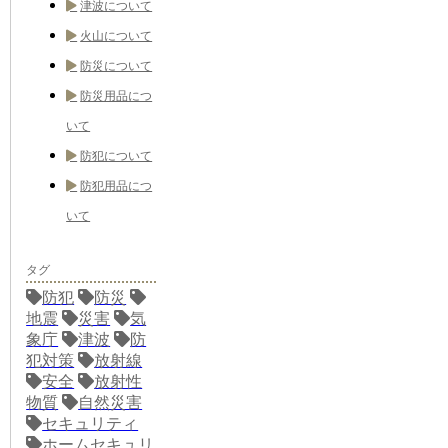
津波について
火山について
防災について
防災用品につ
いて
防犯について
防犯用品につ
いて
タグ
防犯
防災
地震
災害
気
象庁
津波
防
犯対策
放射線
安全
放射性
物質
自然災害
セキュリティ
ホームセキュリ