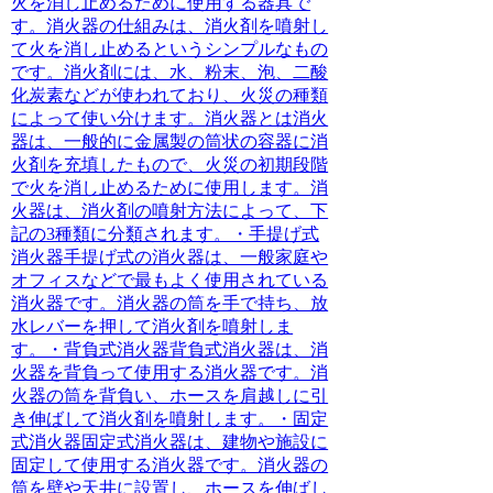
火を消し止めるために使用する器具で
す。消火器の仕組みは、消火剤を噴射し
て火を消し止めるというシンプルなもの
です。消火剤には、水、粉末、泡、二酸
化炭素などが使われており、火災の種類
によって使い分けます。
消火器とは
消火
器は、一般的に金属製の筒状の容器に消
火剤を充填したもので、火災の初期段階
で火を消し止めるために使用します。消
火器は、消火剤の噴射方法によって、下
記の3種類に分類されます。・手提げ式
消火器手提げ式の消火器は、一般家庭や
オフィスなどで最もよく使用されている
消火器です。消火器の筒を手で持ち、放
水レバーを押して消火剤を噴射しま
す。・背負式消火器背負式消火器は、消
火器を背負って使用する消火器です。消
火器の筒を背負い、ホースを肩越しに引
き伸ばして消火剤を噴射します。・固定
式消火器固定式消火器は、建物や施設に
固定して使用する消火器です。消火器の
筒を壁や天井に設置し、ホースを伸ばし