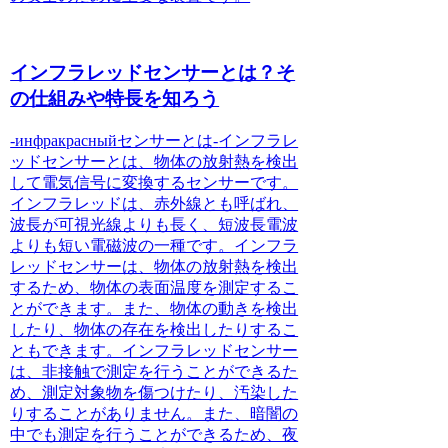
インフラレッドセンサーとは？そ
の仕組みや特長を知ろう
-инфракрасныйセンサーとは-
インフラレ
ッドセンサーとは
、物体の放射熱を検出
して電気信号に変換するセンサーです。
インフラレッドは、赤外線とも呼ばれ、
波長が可視光線よりも長く、短波長電波
よりも短い電磁波の一種です。インフラ
レッドセンサーは、物体の放射熱を検出
するため、物体の表面温度を測定するこ
とができます。また、物体の動きを検出
したり、物体の存在を検出したりするこ
ともできます。インフラレッドセンサー
は、非接触で測定を行うことができるた
め、測定対象物を傷つけたり、汚染した
りすることがありません。また、暗闇の
中でも測定を行うことができるため、夜