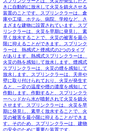
スプリンクラーとは、火災が発生したと
きに自動的に放水して火災を鎮火させる
装置
のことです。スプリンクラーは、倉
庫や工場、ホテル、病院、学校など、さ
まざまな建物に設置されています。スプ
リンクラーは、火災を早期に発見し、素
早く放水することで、火災の被害を最小
限に抑えることができます。スプリンク
ラーは、熱感式と煙感式の2つのタイプ
があります。熱感式スプリンクラーは、
火災の熱を感知して放水します。煙感式
スプリンクラーは、火災の煙を感知して
放水します。スプリンクラーは、天井や
壁に取り付けられており、火災が発生す
ると、一定の温度や煙の濃度を感知して
作動します。作動すると、スプリンクラ
ーヘッドから水が噴射されて火災を鎮火
させます。スプリンクラーは、火災を早
期に発見し、素早く放水することで、火
災の被害を最小限に抑えることができま
す。そのため、スプリンクラーは、建物
の安全のために重要な装置です。