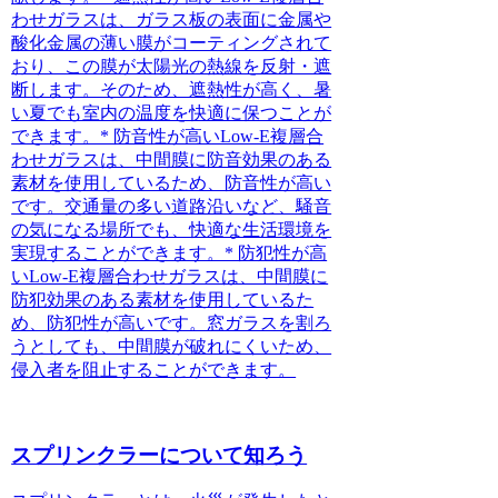
わせガラスは、ガラス板の表面に金属や
酸化金属の薄い膜がコーティングされて
おり、この膜が太陽光の熱線を反射・遮
断します。そのため、遮熱性が高く、暑
い夏でも室内の温度を快適に保つことが
できます。* 防音性が高いLow-E複層合
わせガラスは、中間膜に防音効果のある
素材を使用しているため、防音性が高い
です。交通量の多い道路沿いなど、騒音
の気になる場所でも、快適な生活環境を
実現することができます。* 防犯性が高
いLow-E複層合わせガラスは、中間膜に
防犯効果のある素材を使用しているた
め、防犯性が高いです。窓ガラスを割ろ
うとしても、中間膜が破れにくいため、
侵入者を阻止することができます。
スプリンクラーについて知ろう