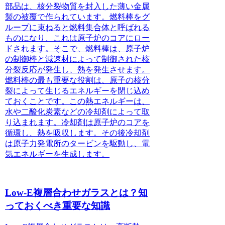
部品は、核分裂物質を封入した薄い金属
製の被覆で作られています。燃料棒をグ
ループに束ねると燃料集合体と呼ばれる
ものになり、これは原子炉のコアにロー
ドされます。そこで、燃料棒は、原子炉
の制御棒と減速材によって制御された核
分裂反応が発生し、熱を発生させます。
燃料棒の最も重要な役割は、原子の核分
裂によって生じるエネルギーを閉じ込め
ておくことです。この熱エネルギーは、
水や二酸化炭素などの冷却剤によって取
り込まれます。冷却剤は原子炉のコアを
循環し、熱を吸収します。その後冷却剤
は原子力発電所のタービンを駆動し、電
気エネルギーを生成します。
Low-E複層合わせガラスとは？知
っておくべき重要な知識