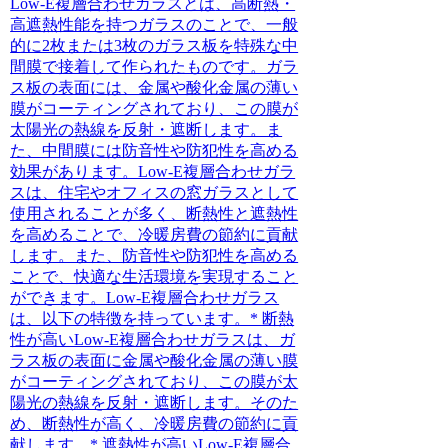
Low-E複層合わせガラスとは
、高断熱・
高遮熱性能を持つガラスのことで、一般
的に2枚または3枚のガラス板を特殊な中
間膜で接着して作られたものです。ガラ
ス板の表面には、金属や酸化金属の薄い
膜がコーティングされており、この膜が
太陽光の熱線を反射・遮断します。ま
た、中間膜には防音性や防犯性を高める
効果があります。Low-E複層合わせガラ
スは、住宅やオフィスの窓ガラスとして
使用されることが多く、断熱性と遮熱性
を高めることで、冷暖房費の節約に貢献
します。また、防音性や防犯性を高める
ことで、快適な生活環境を実現すること
ができます。Low-E複層合わせガラス
は、以下の特徴を持っています。* 断熱
性が高いLow-E複層合わせガラスは、ガ
ラス板の表面に金属や酸化金属の薄い膜
がコーティングされており、この膜が太
陽光の熱線を反射・遮断します。そのた
め、断熱性が高く、冷暖房費の節約に貢
献します。* 遮熱性が高いLow-E複層合