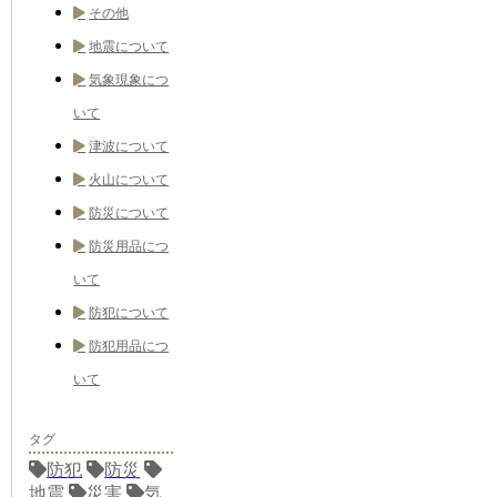
その他
地震について
気象現象につ
いて
津波について
火山について
防災について
防災用品につ
いて
防犯について
防犯用品につ
いて
タグ
防犯
防災
地震
災害
気