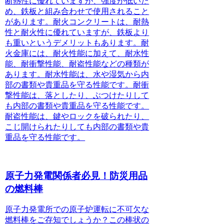
断熱性に優れていますが、強度が低いた
め、鉄板と組み合わせで使用されること
が
あります。耐火コンクリートは、
耐熱
性と耐火性に優れていますが、鉄板より
も重いというデメリットもあります。
耐
火金庫には、
耐火性能に加えて、耐水性
能、耐衝撃性能、耐盗性能などの種類が
あります。
耐水性能は、
水や湿気から内
部の書類や貴重品を守る性能です。
耐衝
撃性能は、
落としたり、ぶつけたりして
も内部の書類や貴重品を守る性能です。
耐盗性能は、
鍵やロックを破られたり、
こじ開けられたりしても内部の書類や貴
重品を守る性能です。
原子力発電関係者必見！防災用品
の燃料棒
原子力発電所での原子炉運転に不可欠
な
燃料棒をご存知でしょうか？この棒状の