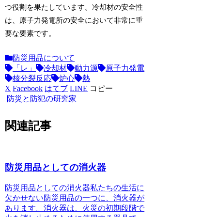
つ役割を果たしています。冷却材の安全性
は、原子力発電所の安全において非常に重
要な要素です。
防災用品について
「レ」
冷却材
動力源
原子力発電
核分裂反応
炉心
熱
X
Facebook
はてブ
LINE
コピー
防災と防犯の研究家
関連記事
防災用品としての消火器
防災用品としての消火器
私たちの生活に
欠かせない防災用品の一つに、消火器が
あります。消火器は、火災の初期段階で