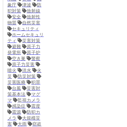
象庁
津波
防
犯対策
放射線
安全
放射性
物質
自然災害
セキュリティ
ホームセキュリ
ティ
災害対策
避難
原子力
発電所
原子炉
空き巣
警察
原子力災害
噴火
洪水
火
災
防災対策
災害医療
犯罪
台風
災害対
策基本法
マグ
マ
監視カメラ
感染症
震度
震源
防犯カ
メラ
大規模災
害
大雨
窃盗