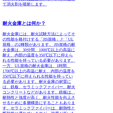
て消火剤を噴射します。
耐火金庫とは何か？
耐火金庫には、
耐火試験方法によってそ
の性能を格付けする「JIS規格」と「UL
規格」の2種類があります。
JIS規格の耐
火金庫は、
30分間、1000℃以上の高温に
耐え、内部の温度を350℃以下に抑えら
れる性能を持っている必要があります。
一方、UL規格の耐火金庫は、
1時間、
1700℃以上の高温に耐え、内部の温度を
350℃以下に抑えられる性能を持ってい
る必要があります。
耐火金庫の材質に
は、
鉄板、セラミックファイバー、耐火
コンクリートなどがあります。
鉄板は、
耐熱性と強度が高く、耐火性能を向上さ
せるために多層構造にすることもありま
す。
セラミックファイバーは、
耐熱性と