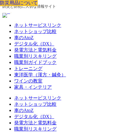
防災用品について
防災用品について
防災用品について
防災用品について
防災用品について
防災用品について
防災用品について
防災と防犯に大切な情報サイト
ネットサービスリンク
ネットショップ比較
車のAtoZ
デジタル化（DX）
発電方法と電気料金
職業別リスキリング
職業別ガイドブック
トレーニング
東洋医学（漢方・鍼灸）
ワインの教室
家具・インテリア
ネットサービスリンク
ネットショップ比較
車のAtoZ
デジタル化（DX）
発電方法と電気料金
職業別リスキリング