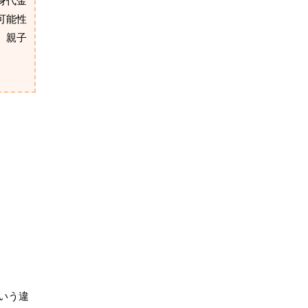
身代金
可能性
、親子
いう違