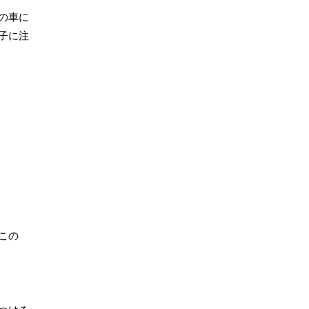
の車に
子に注
この