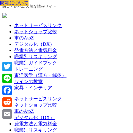
防犯について
防犯について
防犯について
防犯について
防犯について
防犯について
防犯について
防災と防犯に大切な情報サイト
ネットサービスリンク
ネットショップ比較
車のAtoZ
デジタル化（DX）
発電方法と電気料金
職業別リスキリング
職業別ガイドブック
トレーニング
東洋医学（漢方・鍼灸）
Twitter
ワインの教室
Line
家具・インテリア
ネットサービスリンク
Facebook
ネットショップ比較
車のAtoZ
Reddit
デジタル化（DX）
Email
発電方法と電気料金
職業別リスキリング