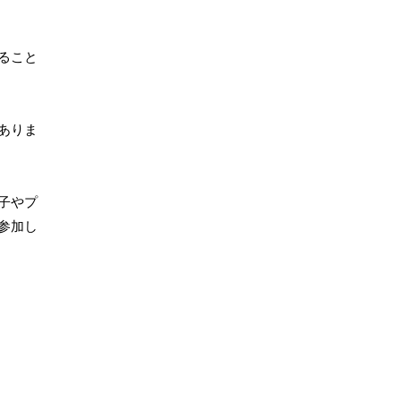
ること
ありま
子やプ
参加し