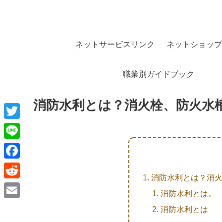
ネットサービスリンク
ネットショップ
職業別ガイドブック
消防水利とは？消火栓、防火水
T
w
L
i
i
F
t
消防水利とは？消
n
a
R
t
消防水利とは。
e
c
e
e
E
消防水利とは
e
d