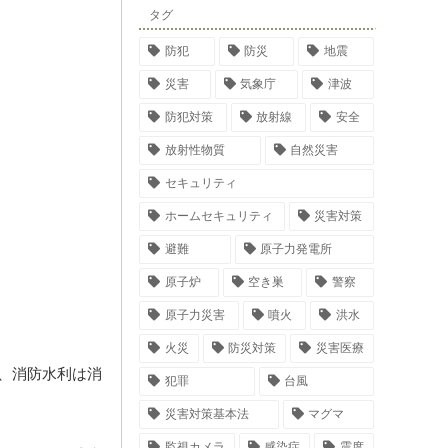
タグ
防犯
防災
地震
災害
気象庁
津波
防犯対策
放射線
安全
放射性物質
自然災害
セキュリティ
ホームセキュリティ
災害対策
避難
原子力発電所
原子炉
空き巣
警察
原子力災害
噴火
洪水
火災
防災対策
災害医療
り、消防水利は消
犯罪
台風
災害対策基本法
マグマ
監視カメラ
感染症
震度