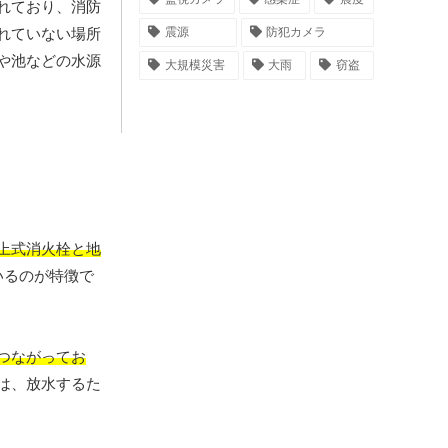
れており、消防
震源
防犯カメラ
れていない場所
や池などの水源
大規模災害
大雨
窃盗
上式消火栓と地
いるのが特徴で
つながってお
は、放水するた