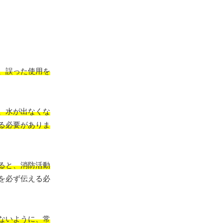
、誤った使用を
、水が出なくな
る必要がありま
ると、消防活動
を必ず伝える必
ないように、常