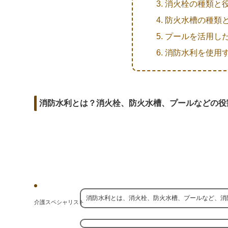
r
m
消火栓の種類と
b
d
a
防火水槽の種類
o
i
i
プールを活用し
o
t
l
消防水利を使用
k
消防水利とは？消火栓、防火水槽、プールなどの役
消防水利とは、消火栓、防火水槽、プールなど、消
介護スペシャリスト