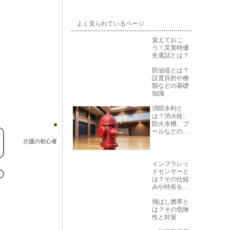
よく見られているページ
覚えておこ
う！災害時優
先電話とは？
防油堤とは？
設置目的や種
類などの基礎
知識
消防水利と
は？消火栓、
防火水槽、プ
ールなどの役
割と位置を解
介護の初心者
説
インフラレッ
ドセンサーと
は？その仕組
みや特長を知
ろう
飛ばし携帯と
は？その危険
性と対策