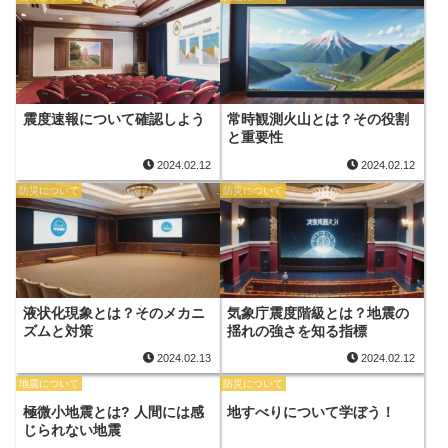
震度速報について確認しよう
常時観測火山とは？その役割
と重要性
2024.02.12
2024.02.12
防災について
防災について
液状化現象とは？そのメカニ
気象庁震度階級とは？地震の
ズムと対策
揺れの強さを知る指標
2024.02.13
2024.02.12
地震について
防災について
極微小地震とは? 人間には感
地すべりについて学ぼう！
じられない地震