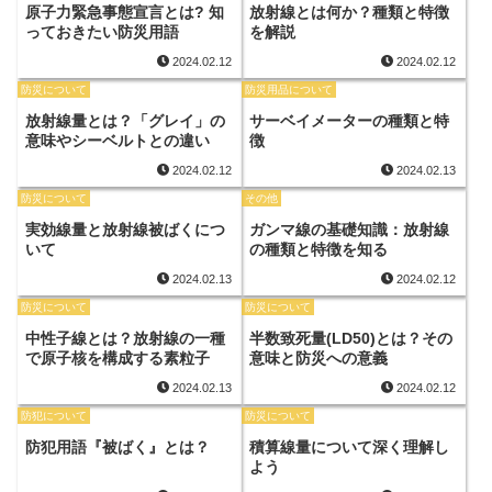
原子力緊急事態宣言とは? 知
放射線とは何か？種類と特徴
っておきたい防災用語
を解説
2024.02.12
2024.02.12
防災について
防災用品について
放射線量とは？「グレイ」の
サーベイメーターの種類と特
意味やシーベルトとの違い
徴
2024.02.12
2024.02.13
防災について
その他
実効線量と放射線被ばくにつ
ガンマ線の基礎知識：放射線
いて
の種類と特徴を知る
2024.02.13
2024.02.12
防災について
防災について
中性子線とは？放射線の一種
半数致死量(LD50)とは？その
で原子核を構成する素粒子
意味と防災への意義
2024.02.13
2024.02.12
防犯について
防災について
防犯用語『被ばく』とは？
積算線量について深く理解し
よう