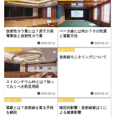
放射性ヨウ素とは？原子力発
ベータ線とは何か？その性質
電事故と放射性ヨウ素
と遮蔽方法
2024.02.12
2024.02.12
防災について
防災について
放射線モニタリングについて
ストロンチウム90とは？知っ
ておくべき防災用語
2024.02.13
2024.02.12
防災について
防災について
遮蔽とは？放射線を遮る手段
確定的影響：放射線被ばくに
を解説
よる健康影響