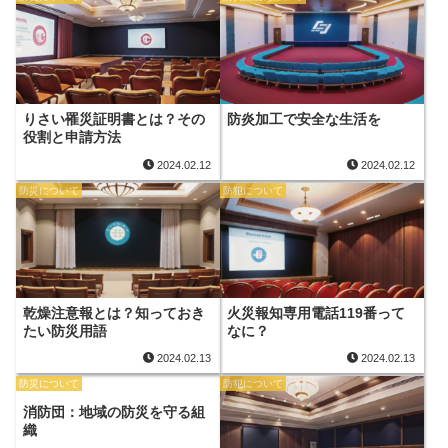
りさい罹災証明書とは？その
防炎加工で安全な生活を
役割と申請方法
2024.02.12
2024.02.12
防災について
防犯について
乾燥注意報とは？知っておき
火災報知専用電話119番って
たい防災用語
なに？
2024.02.13
2024.02.13
防災について
防犯について
消防団：地域の防災を守る組
織