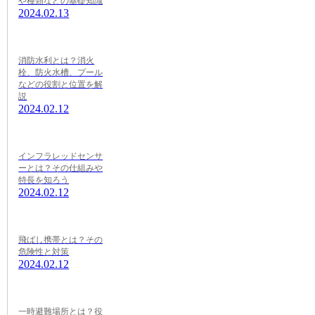
や種類などの基礎知識
2024.02.13
消防水利とは？消火
栓、防火水槽、プール
などの役割と位置を解
説
2024.02.12
インフラレッドセンサ
ーとは？その仕組みや
特長を知ろう
2024.02.12
飛ばし携帯とは？その
危険性と対策
2024.02.12
一時避難場所とは？役