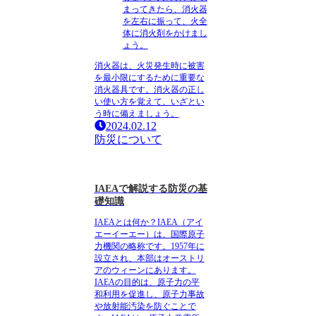
まってきたら、消火器
を左右に振って、火全
体に消火剤をかけまし
ょう。
消火器は、火災発生時に被害
を最小限にするために重要な
消火器具です。消火器の正し
い使い方を覚えて、いざとい
う時に備えましょう。
2024.02.12
防災について
IAEAで解説する防災の基
礎知識
IAEAとは何か？
IAEA（アイ
エーイーエー）は、国際原子
力機関の略称です。1957年に
設立され、本部はオーストリ
アのウィーンにあります。
IAEAの目的は、原子力の平
和利用を促進し、原子力事故
や放射能汚染を防ぐことで