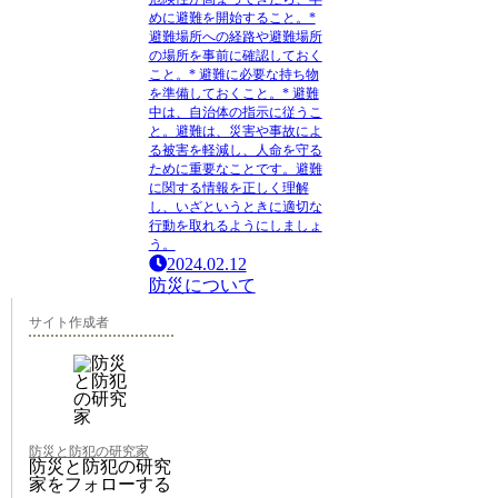
めに避難を開始すること。*
避難場所への経路や避難場所
の場所を事前に確認しておく
こと。* 避難に必要な持ち物
を準備しておくこと。* 避難
中は、自治体の指示に従うこ
と。避難は、災害や事故によ
る被害を軽減し、人命を守る
ために重要なことです。避難
に関する情報を正しく理解
し、いざというときに適切な
行動を取れるようにしましょ
う。
2024.02.12
防災について
サイト作成者
防災と防犯の研究家
防災と防犯の研究
家をフォローする