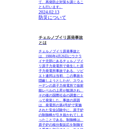
て、再発防止対策を講じるこ
とも行います。
2024.02.13
防災について
チェルノブイリ原発事故
とは
チェルノブイリ原発事故と
は
、1986年4月26日にウクラ
イナ北部にあるチェルノブイ
リ原子力発電所で発生した原
子力発電所事故である。ソビ
エト連邦は当初、この事故を
隠蔽しようとしたが、スウェ
ーデンの原子力発電所で放射
能レベルの上昇が観測され、
その後の国際社会の調査によ
って発覚した。
事故の原因
は、発電所の第4号炉で実施
された安全試験中に、原子炉
の制御棒が引き抜かれてしま
ったことである。制御棒は、
原子炉の核分裂反応を制御す