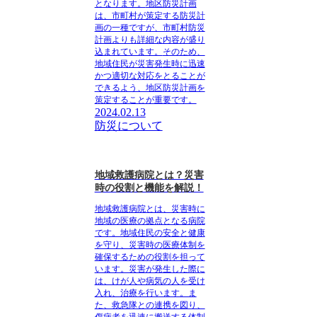
となります。
地区防災計画
は、市町村が策定する防災計
画の一種ですが、市町村防災
計画よりも詳細な内容が盛り
込まれています。
そのため、
地域住民が災害発生時に迅速
かつ適切な対応をとることが
できるよう、地区防災計画を
策定することが重要です。
2024.02.13
防災について
地域救護病院とは？災害
時の役割と機能を解説！
地域救護病院とは、災害時に
地域の医療の拠点となる病院
です。地域住民の安全と健康
を守り、災害時の医療体制を
確保するための役割を担って
います。災害が発生した際に
は、けが人や病気の人を受け
入れ、治療を行います。ま
た、救急隊との連携を図り、
傷病者を迅速に搬送する体制