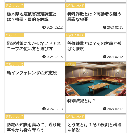
防災について
防犯について
栃木県地震被害想定調査と
特殊詐欺とは？高齢者を狙う
は？概要・目的を解説
悪質な犯罪
2024.02.12
2024.02.13
防犯について
防災について
防犯対策に欠かせないドアス
等価線量とは？その意義と被
コープの使い方と選び方
ばく限度
2024.02.13
2024.02.13
防犯について
その他
鳥インフォレンザの知恵袋
特別法犯とは?
2024.02.13
2024.02.13
防犯について
防犯について
防犯の知識を高めて、通り魔
とう道とは？その役割と構造
事件から身を守ろう
を解説