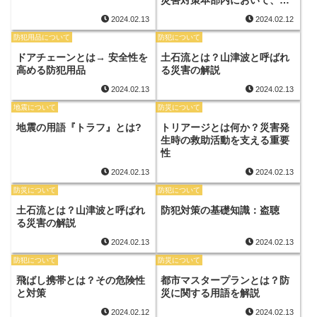
災市町の災害対策全般の支援
2024.02.13
2024.02.12
業務を行う者として指定され
た職員。）について
防犯用品について
防犯について
ドアチェーンとは→ 安全性を
土石流とは？山津波と呼ばれ
高める防犯用品
る災害の解説
2024.02.13
2024.02.13
地震について
防災について
地震の用語『トラフ』とは?
トリアージとは何か？災害発
生時の救助活動を支える重要
性
2024.02.13
2024.02.13
防災について
防犯について
土石流とは？山津波と呼ばれ
防犯対策の基礎知識：盗聴
る災害の解説
2024.02.13
2024.02.13
防犯について
防災について
飛ばし携帯とは？その危険性
都市マスタープランとは？防
と対策
災に関する用語を解説
2024.02.12
2024.02.13