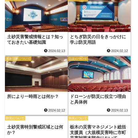
土砂災害警戒情報とは？知っ
とちぎ防災の日をきっかけに
ておきたい基礎知識
学ぶ防災用語
2024.02.13
2024.02.12
気象現象について
防災について
所により一時雨とは何か？
ドローンが防災に役立つ理由
と具体例
2024.02.12
2024.02.13
防災について
防災について
土砂災害特別警戒区域とは何
栃木の災害マネジメント総括
か？
支援員（大規模災害時に市町
災害対策本部内において、被