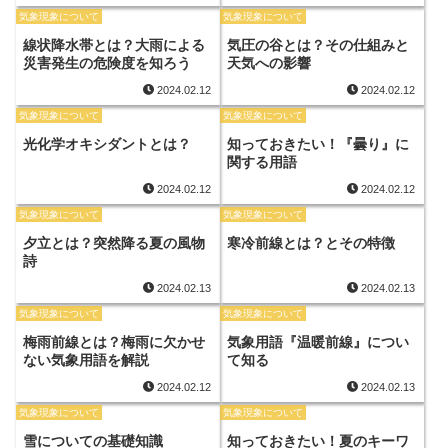
気象現象について
気象現象について
線状降水帯とは？大雨による
気圧の谷とは？その仕組みと
災害発生の危険度を知ろう
天気への影響
2024.02.12
2024.02.12
気象現象について
気象現象について
光化学オキシダントとは？
知っておきたい！『曇り』に
関する用語
2024.02.12
2024.02.12
気象現象について
気象現象について
夕立とは？突然降る夏の風物
寒冷前線とは？とその特徴
詩
2024.02.13
2024.02.13
気象現象について
気象現象について
梅雨前線とは？梅雨に欠かせ
気象用語『温暖前線』につい
ない気象用語を解説
て知る
2024.02.12
2024.02.13
気象現象について
気象現象について
雪についての基礎知識
知っておきたい！夏のキーワ