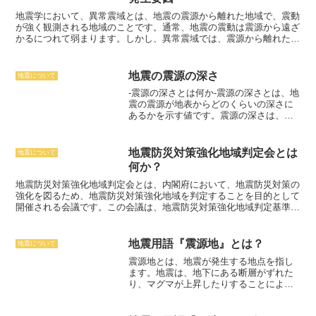
な方法があります。地殻変動の観測では、GPSやInSARなどの技術
を使って、地表のわずかな変動を測定します。地震波の観測では、地
地震学において、
異常震域
とは、地震の震源から離れた地域で、震動
震計を使って、地震波の速度や振幅を測定します。地磁気の観測で
が強く観測される地域のことです。通常、地震の震動は震源から遠ざ
は、地磁気の変化を測定して、地下の構造や断層帯の活動を推定しま
かるにつれて弱まります。しかし、異常震域では、震源から離れた場
す。これらの観測データをもとに、地震発生の可能性を予測するモデ
所でも、震動が強く観測されます。これは、地盤の条件や地質構造な
ルが開発されています。しかし、地震予知は、まだ十分に確立された
ど、様々な要因によって起こります。異常震域は、地震が発生した地
技術ではなく、誤報が発生する可能性もあります。
域だけでなく、その周辺地域にも大きな被害をもたらすことがありま
地震の震源の深さ
地震について
す。そのため、異常震域を事前に予測し、対策を講じることが重要で
-震源の深さとは何か-
震源の深さとは、地
す。異常震域の予測には、様々な手法が用いられています。その一つ
震の震源が地表からどのくらいの深さに
が、地盤の条件や地質構造を調査することです。地盤がやわらかい場
あるかを示す値
です。震源の深さは、地
所や、地質構造が複雑な場所では、異常震域が発生しやすいことが知
震活動によって地殻の中で発生した断層
られています。また、過去の地震のデータから、異常震域が発生しや
の動きや、火山の噴火によって地表にマ
すい場所を特定することもできます。異常震域の対策としては、建物
グマが上昇してくる際の地殻の変動によ
の耐震性を高めることが重要です。耐震性の高い建物は、異常震域が
地震防災対策強化地域判定会とは
地震について
って決まります。震源の深さは、地震の
発生しても、倒壊したり、大きな被害を受けたりするのを防ぐことが
何か？
規模や被害の大きさに影響を与える重要
できます。また、異常震域が発生する可能性がある地域では、避難場
な要素です。震源の深さは、地震の震源
地震防災対策強化地域判定会とは
、内閣府において、地震防災対策の
所や避難経路をあらかじめ確認しておくことが大切です。
の位置を特定することで求めることがで
強化を図るため、地震防災対策強化地域を判定することを目的として
きます。地震の震源の位置は、地震波の
開催される会議です。この会議は、地震防災対策強化地域判定基準に
伝播速度と地震波が観測される時刻から
基づいて、地震防災対策強化地域を判定します。地震防災対策強化地
推定することができます。地震波の伝播
域判定基準は、地震防災対策基本法に基づいて定められており、地震
速度は、地殻の性質によって決まりま
が発生した場合に大きな被害が想定される地域、地震が発生した場合
地震用語『震源地』とは？
地震について
す。地殻の性質は、地表から深さによっ
に被害を軽減するための対策が講じられている地域、地震が発生した
震源地とは
、地震が発生する地点を指し
て変化するため、地震波の伝播速度も深
場合に被害を復旧するための対策が講じられている地域など、地震防
ます。地震は、地下にある断層がずれた
さによって変化します。地震波が観測さ
災対策の強化を図る必要がある地域を判定するための基準です。地震
り、マグマが上昇したりすることによっ
れる時刻は、地震が発生した時刻と地震
防災対策強化地域判定会は、内閣総理大臣が招集し、関係する閣僚が
て発生します。この断層やマグマの上昇
波が観測された時刻の差です。震源の深
出席して開催されます。会議では、地震防災対策強化地域の判定に関
地点を震源地と呼び、地震の規模や震源
さは、地震活動によって地殻の中で発生
する資料を審議し、地震防災対策強化地域を判定します。地震防災対