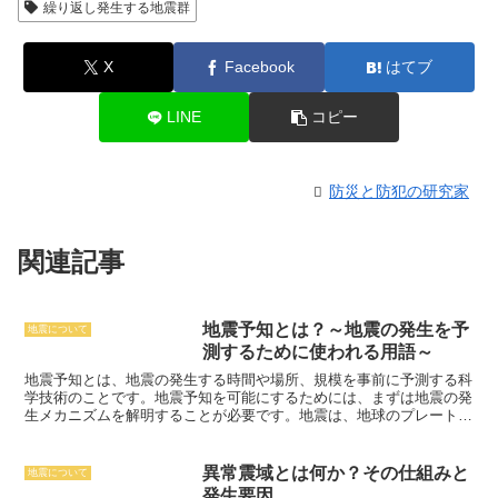
繰り返し発生する地震群
X
Facebook
はてブ
LINE
コピー
防災と防犯の研究家
関連記事
地震予知とは？～地震の発生を予
地震について
測するために使われる用語～
地震予知とは、地震の発生する時間や場所、規模を事前に予測する科
学技術
のことです。地震予知を可能にするためには、まずは地震の発
生メカニズムを解明することが必要です。地震は、地球のプレートが
互いにぶつかったり擦れ合ったりして発生します。プレートの境界に
は、地震が発生しやすい断層帯が形成されます。地震予知では、断層
帯の活動状況を監視して、地震発生の可能性を予測します。地震予知
異常震域とは何か？その仕組みと
地震について
には、地殻変動の観測、地震波の観測、地磁気の観測など、さまざま
発生要因