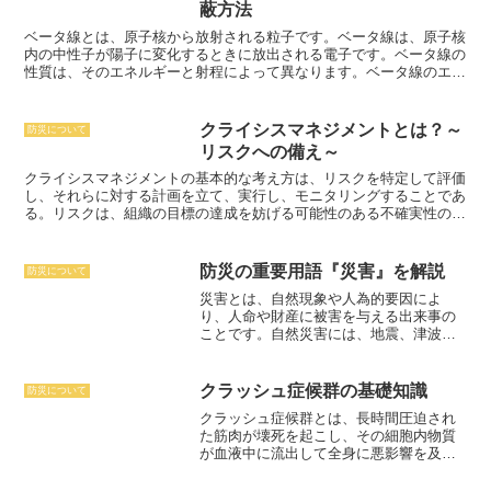
て、より短時間で変化する傾向があります。気候は、長期的な平均的
蔽方法
な気象条件であり、天候は、短期的なその場所の気象条件を示しま
す。
ベータ線とは、
原子核から放射される粒子
です。ベータ線は、原子核
内の
中性子が陽子に変化するときに放出される
電子です。ベータ線の
性質は、そのエネルギーと射程によって異なります。ベータ線のエネ
ルギーは、原子核の崩壊によって決まります。一般的に、崩壊が強い
ほど、ベータ線のエネルギーは大きくなります。射程は、ベータ線の
エネルギーによって決まります。エネルギーが高いベータ線は、射程
クライシスマネジメントとは？～
防災について
も長くなります。
リスクへの備え～
クライシスマネジメントの基本的な考え方
は、リスクを特定して評価
し、それらに対する計画を立て、実行し、モニタリングすることであ
る。リスクは、組織の目標の達成を妨げる可能性のある不確実性のこ
とである。リスクは、自然災害、経済情勢の変化、サイバー攻撃、テ
ロなど、様々な要因によって発生する可能性がある。クライシスマネ
ジメントの計画は、リスクを特定して評価した後、そのリスクを軽減
防災の重要用語『災害』を解説
防災について
するための措置を講じることである。リスクを軽減するための措置に
災害とは、自然現象や人為的要因によ
は、危機が発生する前に予防措置を講じること、危機が発生した場合
り、人命や財産に被害を与える出来事の
に迅速に対応するための計画を立てること、危機が発生した後、それ
こと
です。自然災害には、地震、津波、
を迅速に収束させるための計画を立てることなどが含まれる。クライ
台風、洪水、土砂崩れ、竜巻、雷、ひょ
シスマネジメントの計画を実行するために、組織は危機管理チームを
う、雪崩、干ばつ、森林火災などがあり
編成する。危機管理チームは、危機が発生した場合に、迅速かつ効果
ます。人為的災害には、戦争、テロ、事
的に対応するための責任を担う。危機管理チームは、危機が発生した
クラッシュ症候群の基礎知識
防災について
故、火災などがあります。災害は、突発
場合に、情報収集、意思決定、対応の実施などの役割を担う。クライ
クラッシュ症候群とは、長時間圧迫され
的に発生するものと、徐々に進行するも
シスマネジメントの計画を実行し、危機管理チームが機能しているこ
た筋肉が壊死を起こし、その細胞内物質
のがあります。突発的に発生する災害と
とを確認するために、組織はクライシスマネジメントのモニタリング
が血液中に流出して全身に悪影響を及ぼ
しては、地震、津波、台風、竜巻、雷な
を行う。クライシスマネジメントのモニタリングは、危機管理チーム
す重篤な病態をいいます。
筋肉が圧迫さ
どがあります。徐々に進行する災害とし
の活動状況を確認し、危機管理計画が適切に実施されていることを確
れると、血流が遮断されて酸素や栄養素