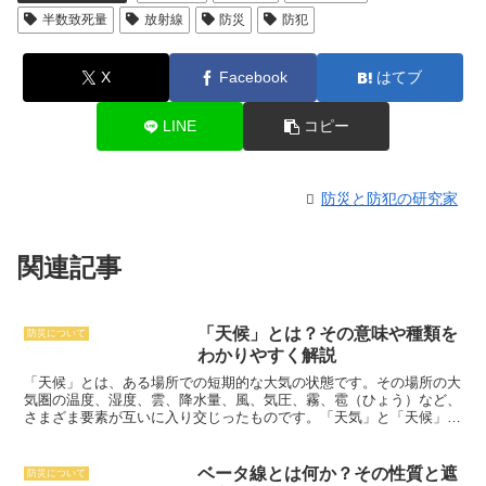
半数致死量
放射線
防災
防犯
X
Facebook
はてブ
LINE
コピー
防災と防犯の研究家
関連記事
「天候」とは？その意味や種類を
防災について
わかりやすく解説
「天候」とは、ある場所での短期的な大気の状態
です。その場所の大
気圏の温度、湿度、雲、降水量、風、気圧、霧、雹（ひょう）など、
さまざま要素が互いに入り交じったものです。「天気」と「天候」は
多くの場合、同義語として使われますが、厳密には異なります。天気
は、ある場所での短期的な大気の状態を意味する一方、天候は、その
場所の大気の状態が長期的に変化したものです。天候は、気候に比べ
ベータ線とは何か？その性質と遮
防災について