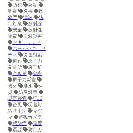
防犯
防災
地震
災害
気
象庁
津波
防
犯対策
放射線
安全
放射性
物質
自然災害
セキュリティ
ホームセキュリ
ティ
災害対策
避難
原子力
発電所
原子炉
空き巣
警察
原子力災害
噴火
洪水
火
災
防災対策
災害医療
犯罪
台風
災害対
策基本法
マグ
マ
監視カメラ
感染症
震度
震源
防犯カ