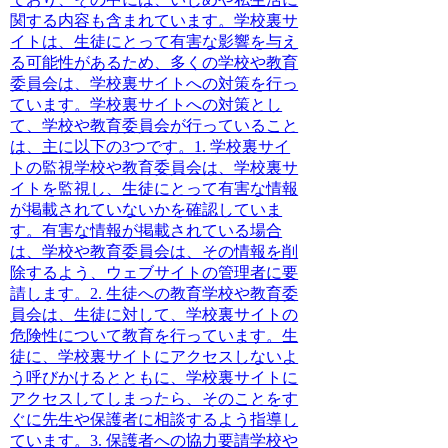
関する内容も含まれています。学校裏サ
イトは、生徒にとって有害な影響を与え
る可能性があるため、多くの学校や教育
委員会は、学校裏サイトへの対策を行っ
ています。学校裏サイトへの対策とし
て、学校や教育委員会が行っていること
は、主に以下の3つです。1.
学校裏サイ
トの監視
学校や教育委員会は、学校裏サ
イトを監視し、生徒にとって有害な情報
が掲載されていないかを確認していま
す。有害な情報が掲載されている場合
は、学校や教育委員会は、その情報を削
除するよう、ウェブサイトの管理者に要
請します。2.
生徒への教育
学校や教育委
員会は、生徒に対して、学校裏サイトの
危険性について教育を行っています。生
徒に、学校裏サイトにアクセスしないよ
う呼びかけるとともに、学校裏サイトに
アクセスしてしまったら、そのことをす
ぐに先生や保護者に相談するよう指導し
ています。3.
保護者への協力要請
学校や