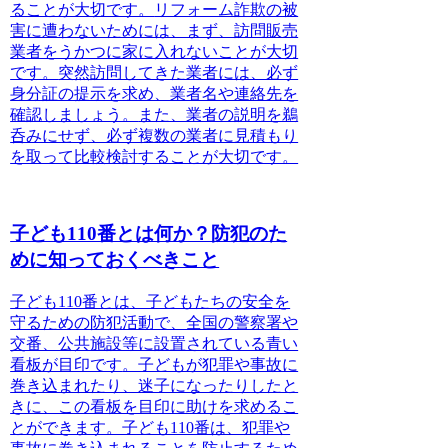
ることが大切です。
リフォーム詐欺の被
害に遭わないためには、まず、訪問販売
業者をうかつに家に入れないことが大切
です。
突然訪問してきた業者には、必ず
身分証の提示を求め、業者名や連絡先を
確認しましょう。
また、業者の説明を鵜
呑みにせず、必ず複数の業者に見積もり
を取って比較検討することが大切です。
子ども110番とは何か？防犯のた
めに知っておくべきこと
子ども110番とは、子どもたちの安全を
守るための防犯活動で、全国の警察署や
交番、公共施設等に設置されている青い
看板が目印です
。子どもが犯罪や事故に
巻き込まれたり、迷子になったりしたと
きに、この看板を目印に助けを求めるこ
とができます。子ども110番は、犯罪や