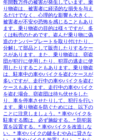
年間数万件の被害が発生しています。乗
り物盗は、被害者に経済的な損失を与え
るだけでなく、心理的な影響も大きく、
被害者が不安や恐怖を感じることもあり
ます。乗り物盗の目的は様々ですが、多
くは転売のためです。盗んだ乗り物に偽
造のナンバープレートを取り付けたり、
分解して部品として販売したりするケー
スがあります。また、乗り物盗は、窃盗
団が犯行に使用したり、犯罪の逃走に使
用したりすることもあります。乗り物盗
は、駐車中の車やバイクを盗むケースが
多いですが、走行中の車やバイクを盗む
ケースもあります。走行中の車やバイク
を盗む場合、窃盗団は待ち伏せをした
り、車を停車させたりして、犯行を行い
ます。乗り物盗を防ぐためには、以下の
ことに注意しましょう。* 車やバイクを
駐車する際は、必ず施錠する。* 防犯装
置を設置する。* 車やバイクを改造しな
い。* 車やバイクの鍵をむやみに貸さな
い。* 車やバイクを放置しない。これら