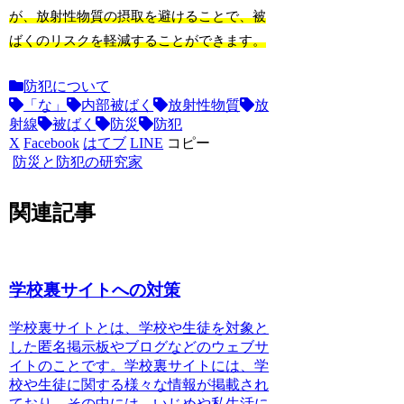
が、放射性物質の摂取を避けることで、被
ばくのリスクを軽減することができます。
防犯について
「な」
内部被ばく
放射性物質
放
射線
被ばく
防災
防犯
X
Facebook
はてブ
LINE
コピー
防災と防犯の研究家
関連記事
学校裏サイトへの対策
学校裏サイト
とは、学校や生徒を対象と
した匿名掲示板やブログなどのウェブサ
イトのことです。学校裏サイトには、学
校や生徒に関する様々な情報が掲載され
ており、その中には、いじめや私生活に