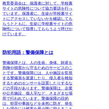
教育委員会は、保護者に対して、学校裏
サイトの危険性について協力要請を行っ
ています。保護者に、生徒が学校裏サイ
トにアクセスしていないかを確認しても
らうとともに、生徒に学校裏サイトの危
険性について指導してもらうよう呼びか
けています。
防犯用語：警備保障とは
警備保障とは、人の生命、身体、財産を
危険や損害から守るためのサービス
のこ
とです。警備保障には、人や施設を監視
する警備員を派遣したり、侵入者を検知
するためのセンサーを設置したりするな
どの手段があります。警備保障は、企業
や公共施設、個人宅など、さまざまな場
所で行われています。警備保障の目的
は、
犯罪や事故などを未然に防ぎ、発生
した場合には被害を最小限に抑えること