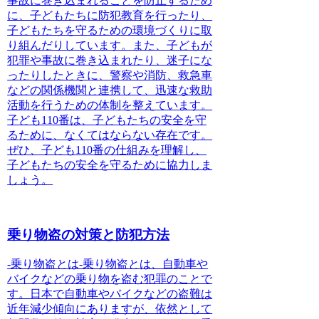
事故に巻き込まれることを防止するため
に、子どもたちに防犯教育を行ったり、
子どもたちを守るための環境づくりに取
り組んだりしています。また、子どもが
犯罪や事故に巻き込まれたり、迷子にな
ったりしたときに、警察や消防、救急車
などの関係機関と連携して、迅速な救助
活動を行うための体制を整えています。
子ども110番は、子どもたちの安全を守
るために、なくてはならない存在です。
ぜひ、子ども110番の仕組みを理解し、
子どもたちの安全を守るために協力しま
しょう。
乗り物盗の対策と防犯方法
-乗り物盗とは-
乗り物盗とは、自動車や
バイクなどの乗り物を盗む犯罪のことで
す。
日本で自動車やバイクなどの盗難は
近年減少傾向にありますが、依然として