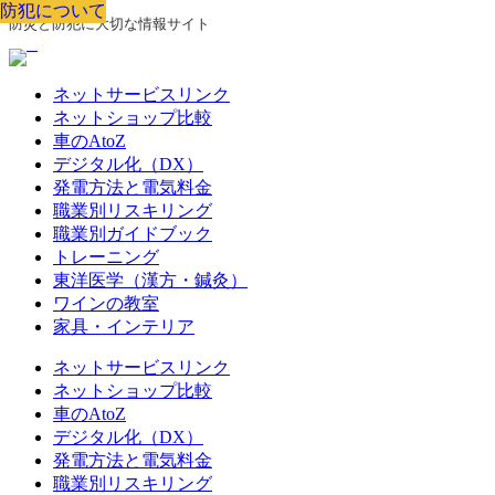
防犯について
防犯について
防犯について
防犯について
防犯について
防犯について
防犯について
防災と防犯に大切な情報サイト
ネットサービスリンク
ネットショップ比較
車のAtoZ
デジタル化（DX）
発電方法と電気料金
職業別リスキリング
職業別ガイドブック
トレーニング
東洋医学（漢方・鍼灸）
ワインの教室
家具・インテリア
ネットサービスリンク
ネットショップ比較
車のAtoZ
デジタル化（DX）
発電方法と電気料金
職業別リスキリング