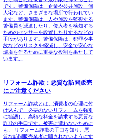
です。警備保障は、企業や公共施設、個
人宅など、さまざまな場所で行われてい
ます。警備保障は、人や施設を監視する
警備員を派遣したり、侵入者を検知する
ためのセンサーを設置したりするなどの
手段があります。警備保障は、
犯罪や事
故などのリスクを軽減し、安全で安心な
環境を作るために重要な役割を果たして
います
。
リフォーム詐欺：悪質な訪問販売
にご注意ください
リフォーム詐欺とは、消費者の心理に付
け込んで、必要のないリフォームを強引
に勧誘し、高額な料金を請求する悪質な
詐欺の手口です。
被害に遭わないために
も、 リフォーム詐欺の手口を知り、悪
質な訪問販売業者に騙されないようにす