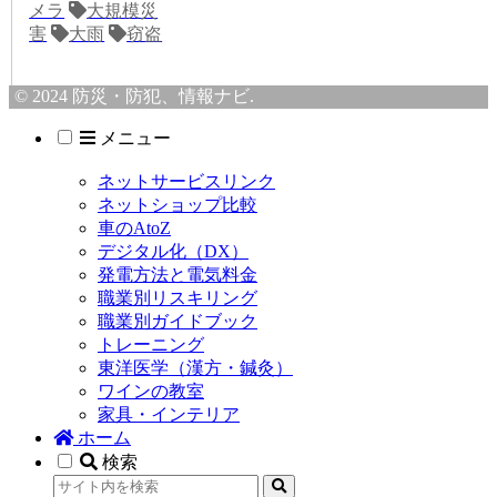
メラ
大規模災
害
大雨
窃盗
© 2024 防災・防犯、情報ナビ.
メニュー
ネットサービスリンク
ネットショップ比較
車のAtoZ
デジタル化（DX）
発電方法と電気料金
職業別リスキリング
職業別ガイドブック
トレーニング
東洋医学（漢方・鍼灸）
ワインの教室
家具・インテリア
ホーム
検索