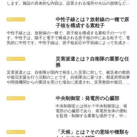
汚染源を特定して対策を講じることが重要です。例えば、産業活動か
します。施設の具体的な内容は、設置される場所や火山の規模などに
ら排出される有害物質を規制したり、自動車の排出ガスを削減したり
よって異なりますが、多くは以下のいずれか、または複数を備えてい
するなどの対策があります。また、汚染された環境を浄化することも
ます。1. 監視カメラやセンサーを設置し、火山の活動を常時監視す
重要です。例えば、大気汚染を浄化するための空気清浄機を設置した
る。2. 住民に対して避難指示や避難経路を知らせるためのサイレン
中性子線とは？放射線の一種で原
防災について
り、水質汚染を浄化するための浄水場を建設したりするなどの対策が
やスピーカーを設置する。3. 火山から噴出する溶岩や火山灰から避
子核を構成する素粒子
あります。
汚染は、人々の健康や生態系に悪影響を及ぼす可能性があ
難する人々を守るためのシェルターを設置する。4. 避難場所までの
るため、汚染を防ぐための対策を講じることが重要です。
移動を支援するための道路や橋を設置または補修する。なお、
避難促
中性子線とは
、放射線の一種で、原子核を構成する素粒子の一つで
進施設の設置には多額の費用がかかることや、環境への影響が懸念さ
す。中性子は、陽子と電子で構成される原子核の中にある粒子で、電
れることなど、課題もあります。
避難促進施設は、火山噴火の発生を
気的に中性です。
中性子線は、原子核反応や宇宙線によって生成され
予測し、その際に発生する被害を最小限に抑えるための重要な施設で
ます
。原子核反応とは、原子核同士が衝突して新しい原子核を生成す
す。そのため、
火山が活発な地域に住んでいる人々は、避難促進施設
る反応のことです。宇宙線とは、宇宙空間から降り注いでくる高エネ
について正しく理解し、避難訓練に参加しておくことが重要です。
ルギー粒子線のことで、宇宙線の中には中性子線が含まれています。
災害派遣とは？自衛隊の重要な任
防災について
中性子線は、物質を透過する力が強く、人体に当たると細胞やDNA
務
を損傷させることがあります
。そのため、中性子線は放射線防護の対
象となっており、中性子線に長時間さらされると、放射線障害を引き
災害派遣とは、自衛隊が国内で発生した災害に対して、被災者の救助
起こすことがあります。中性子線は、医療や工業分野でも利用されて
や復旧支援を行う活動
のことです。自衛隊法に基づき、都道府県知事
います。医療分野では、中性子線を用いたがん治療が行われていま
や関係機関からの要請を受けた場合に派遣され、災害救助や復旧、人
す。がん細胞は、正常細胞よりも中性子線に弱いという性質があり、
命救助、被災者の生活支援など、さまざまな任務を遂行します。災害
中性子線を用いてがん細胞を死滅させることができます。工業分野で
派遣の概要としては、災害派遣は、大規模な災害が発生した場合に、
は、中性子線を用いて金属やプラスチックの検査が行われています。
自衛隊が派遣されることになります。自衛隊は、災害派遣要請を受け
中央制御室：発電所の心臓部
防災について
中性子線は、物質を透過する力が強いため、金属やプラスチックの内
ると、出動準備を開始し、災害現場に急行します。災害現場では、災
中央制御室とは何か？
中央制御室は、発
部にある欠陥を検出することができます。
害状況を把握し、被災者の救助や復旧支援を行います。自衛隊は、災
電所の心臓部であり、発電所全体の運転
害派遣において、さまざまな装備や資材を活用して、救助活動や復旧
を監視・制御する重要な場所です。中央
活動を迅速かつ効率的に行います。災害派遣の目的は、被災者の救助
制御室には、発電所内のさまざまな機器
と復旧支援を行い、被災地における秩序を維持することです。具体的
の情報を表示する計器や、機器を操作す
には、次のような目的があります。* 被災者の救助自衛隊は、災害に
るためのスイッチやレバーなどが設置さ
よって被災した人々を救助します。救助活動には、ヘリコプターによ
「天候」とは？その意味や種類を
防災について
れており、オペレーターが常に監視・操
る空中救助、ボートや車輌による水上・陸上の救助、建物や倒壊した