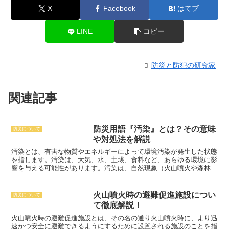
X
Facebook
はてブ
LINE
コピー
防災と防犯の研究家
関連記事
防災用語『汚染』とは？その意味
防災について
や対処法を解説
汚染とは、有害な物質やエネルギーによって環境汚染が発生した状態
を指します。
汚染は、大気、水、土壌、食料など、あらゆる環境に影
響を与える可能性があります。汚染は、自然現象（火山噴火や森林火
災など）や人為的活動（産業活動や自動車の排出ガスなど）によって
引き起こされることがあります。汚染は、人々の健康や生態系に悪影
響を及ぼす可能性があり、公衆衛生上の懸念事項となっています。汚
火山噴火時の避難促進施設につい
防災について
染による健康被害としては、呼吸器系疾患（喘息や慢性気管支炎な
て徹底解説！
ど）、循環器系疾患（心臓病や脳卒中など）、癌などがあります。汚
染は、生態系にも悪影響を及ぼし、動植物の生息地を破壊したり、生
火山噴火時の避難促進施設とは
、その名の通り火山噴火時に、より迅
物の繁殖を阻害したりする可能性があります。汚染を防ぐためには、
速かつ安全に避難できるようにするために設置される施設のことを指