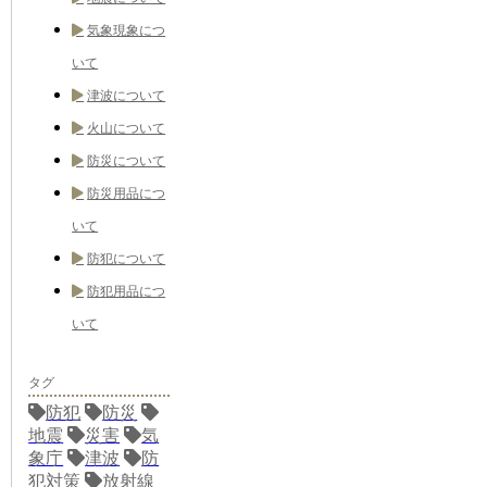
気象現象につ
いて
津波について
火山について
防災について
防災用品につ
いて
防犯について
防犯用品につ
いて
タグ
防犯
防災
地震
災害
気
象庁
津波
防
犯対策
放射線