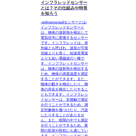
インフラレッドセンサー
とは？その仕組みや特長
を知ろう
-инфракрасныйセンサーとは-
インフラレッドセンサーと
は
、物体の放射熱を検出して
電気信号に変換するセンサー
です。インフラレッドは、赤
外線とも呼ばれ、波長が可視
光線よりも長く、短波長電波
よりも短い電磁波の一種で
す。インフラレッドセンサー
は、物体の放射熱を検出する
ため、物体の表面温度を測定
することができます。また、
物体の動きを検出したり、物
体の存在を検出したりするこ
ともできます。インフラレッ
ドセンサーは、非接触で測定
を行うことができるため、測
定対象物を傷つけたり、汚染
したりすることがありませ
ん。また、暗闇の中でも測定
を行うことができるため、夜
間の監視や防犯にも適してい
ます。インフラレッドセンサ