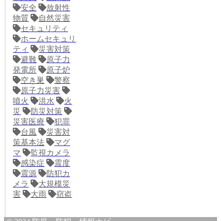
安全
放射性
物質
自然災害
セキュリティ
ホームセキュリ
ティ
災害対策
避難
原子力
発電所
原子炉
空き巣
警察
原子力災害
噴火
洪水
火
災
防災対策
災害医療
犯罪
台風
災害対
策基本法
マグ
マ
監視カメラ
感染症
震度
震源
防犯カ
メラ
大規模災
害
大雨
窃盗