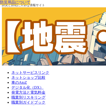
防災用品について
防災と防犯に大切な情報サイト
ネットサービスリンク
ネットショップ比較
車のAtoZ
デジタル化（DX）
発電方法と電気料金
職業別リスキリング
職業別ガイドブック