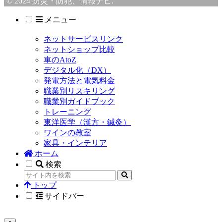
© 2024 防災・防犯、情報ナビ.
メニュー
ネットサービスリンク
ネットショップ比較
車のAtoZ
デジタル化（DX）
発電方法と電気料金
職業別リスキリング
職業別ガイドブック
トレーニング
東洋医学（漢方・鍼灸）
ワインの教室
家具・インテリア
ホーム
検索
トップ
サイドバー