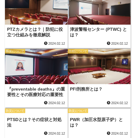
PTZカメラとは？｜防犯に役
津波警報センター (PTWC) と
立つ仕組みを徹底解説
は？
2024.02.12
2024.02.12
防災について
防犯について
『preventable deaths』の重
PFI刑務所とは？
要性とその医療対応の重要性
2024.02.12
2024.02.12
防災について
防災について
PTSDとは？その症状と対処
PWR（加圧水型原子炉）と
法
は？
2024.02.12
2024.02.12