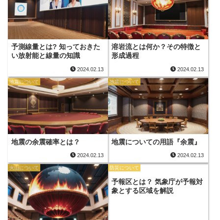
予測線量とは? 知っておきた
溶岩流とは何か？その特徴と
い放射能と線量の知識
形成過程
2024.02.13
2024.02.13
地震について
地震について
地震の余震確率とは？
地震についての用語『余震』
2024.02.13
2024.02.13
火山について
防災について
予報区とは？ 気象庁が予報対
象とする区域を解説